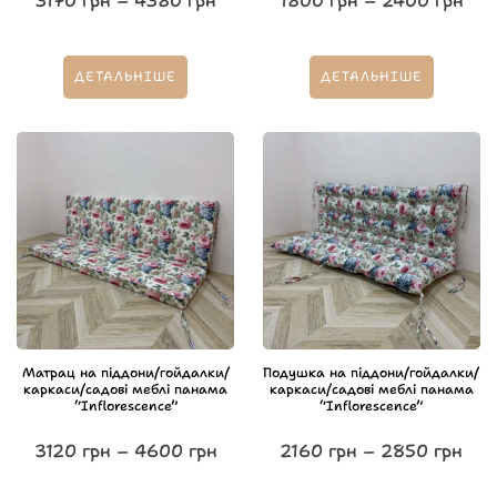
3170
грн
–
4380
грн
1800
грн
–
2400
грн
ДЕТАЛЬНІШЕ
ДЕТАЛЬНІШЕ
Матрац на піддони/гойдалки/
Подушка на піддони/гойдалки/
каркаси/садові меблі панама
каркаси/садові меблі панама
“Inflorescence”
“Inflorescence”
3120
грн
–
4600
грн
2160
грн
–
2850
грн