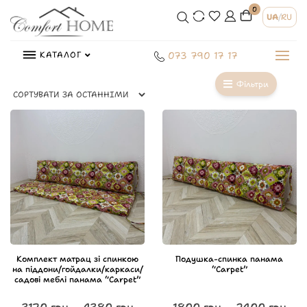
0
UA
/
RU
КАТАЛОГ
073 790 17 17
Фільтри
Комплект матрац зі спинкою
Подушка-спинка панама
на піддони/гойдалки/каркаси/
“Carpet”
садові меблі панама “Carpet”