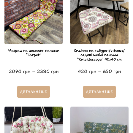
Матрац на шезлонг панама
Сидіння на табурет/стілець/
“Carpet”
садові меблі панама
“Kaleidoscope” 40х40 см
2070
грн
–
2380
грн
420
грн
–
650
грн
ДЕТАЛЬНІШЕ
ДЕТАЛЬНІШЕ