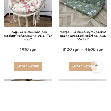
Подушка зі спинкою для
Матрац на піддони/гойдалки/
підвісної гойдалки панама “Tea
каркаси/садові меблі панама
rose”
“Colibri”
1910
грн
3120
грн
–
4600
грн
0
ДЕТАЛЬНІШЕ
ДЕТАЛЬНІШЕ