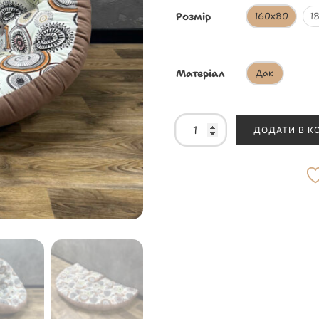
Розмір
160х80
1
Матеріал
Дак
ДОДАТИ В К