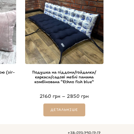
ю (зіг-
Подушка на піддони/гойдалки/
каркаси/садові меблі панама
комбінована “Ethno fish blue”
2160
грн
–
2850
грн
ДЕТАЛЬНІШЕ
+38-073-790-17-17