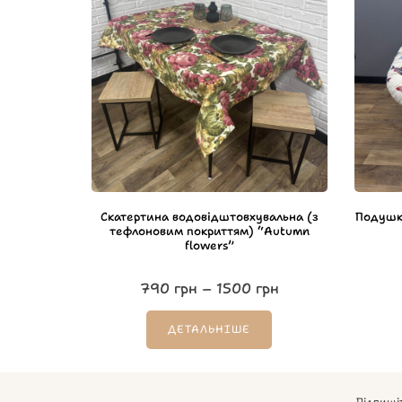
Скатертина водовідштовхувальна (з
Подушка
тефлоновим покриттям) “Autumn
flowers”
790
грн
–
1500
грн
ДЕТАЛЬНІШЕ