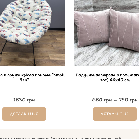
 в лаунж крісло панама “Small
Подушка велюрова з прошивко
fish”
заг) 40х40 см
1830
грн
680
грн
–
750
грн
ДЕТАЛЬНІШЕ
ДЕТАЛЬНІШЕ