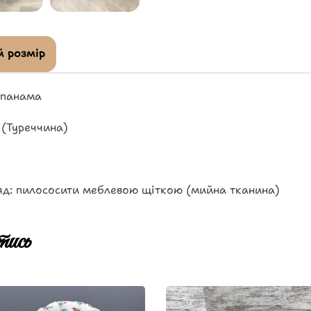
 розмір
 панама
 (Туреччина)
яд: пилососити меблевою щіткою (мийна тканина)
ись