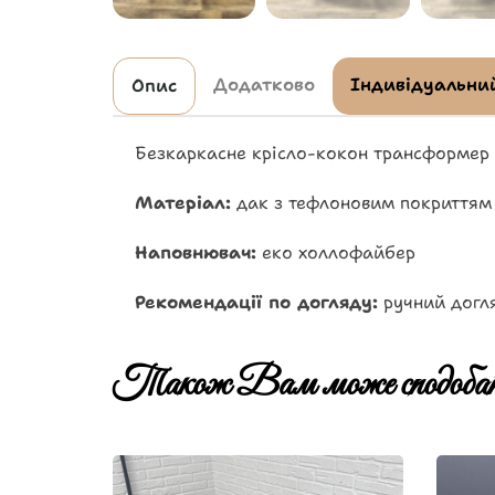
Додатково
Індивідуальний
Опис
Безкаркасне крісло-кокон трансформер
Матеріал:
дак з тефлоновим покриттям
Наповнювач:
еко холлофайбер
Рекомендації по догляду:
ручний догл
Також Вам може сподобат