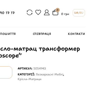
0
90 17 17
UA
/
RU
0 грн
 ПОШИТТЯ
СПІВПРАЦЯ
КОНТАКТИ
ісло-матрац трансформер
oscope”
АРТИКУЛ:
5054743
КАТЕГОРІЇ:
Безкаркасні Меблі
,
Крісла-Матраци