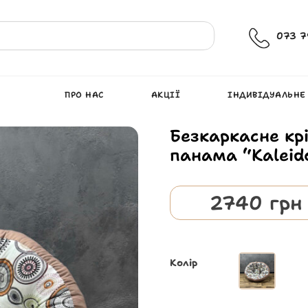
073 7
ПРО НАС
АКЦІЇ
ІНДИВІДУАЛЬНЕ
Безкаркасне кр
панама “Kaleid
2740
грн
Колір