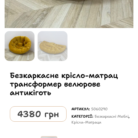
Безкаркасне крісло-матрац
трансформер велюрове
антикіготь
АРТИКУЛ:
5060290
4380
грн
КАТЕГОРІЇ:
Безкаркасні Меблі
,
Крісла-Матраци