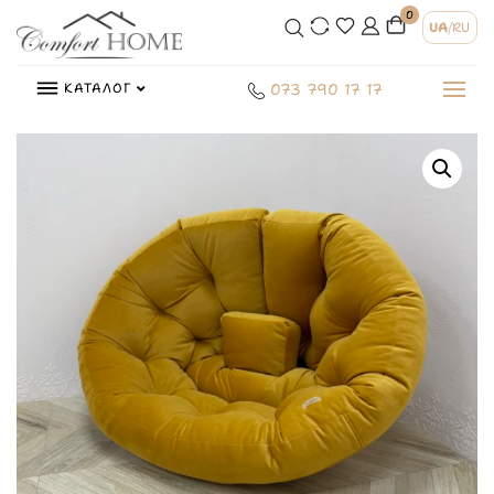
0
UA
/
RU
КАТАЛОГ
073 790 17 17