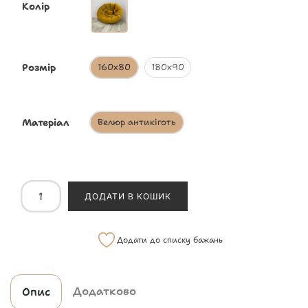
Колір
Розмір
160х80
180x90
Матеріал
Велюр антикіготь
ДОДАТИ В КОШИК
Додати до списку бажань
Додатково
Опис