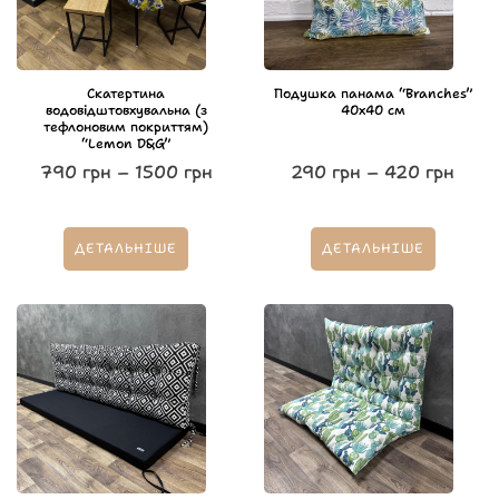
Скатертина
Подушка панама “Branches”
водовідштовхувальна (з
40х40 см
тефлоновим покриттям)
“Lemon D&G”
790
грн
–
1500
грн
290
грн
–
420
грн
ДЕТАЛЬНІШЕ
ДЕТАЛЬНІШЕ