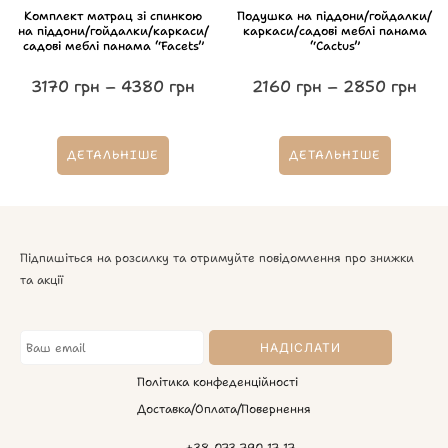
Комплект матрац зі спинкою
Подушка на піддони/гойдалки/
на піддони/гойдалки/каркаси/
каркаси/садові меблі панама
садові меблі панама “Facets”
“Cactus”
3170
грн
–
4380
грн
2160
грн
–
2850
грн
ДЕТАЛЬНІШЕ
ДЕТАЛЬНІШЕ
Підпишіться на розсилку та отримуйте повідомлення про знижки
та акції
Політика конфеденційності
Доставка/Оплата/Повернення