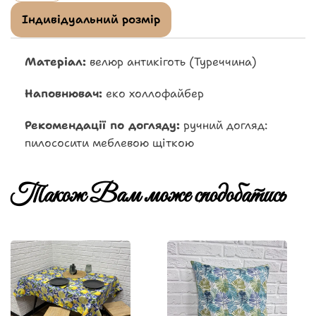
Індивідуальний розмір
Матеріал:
велюр антикіготь (Туреччина)
Наповнювач:
еко холлофайбер
Рекомендації по догляду:
ручний догляд:
пилососити меблевою щіткою
Також Вам може сподобатись