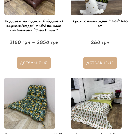
Подушка на піддони/гойдалки/
Кролик великодній “Dots” h45
каркаси/садові меблі панама
см
комбінована “Cube brown”
2160
грн
–
2850
грн
260
грн
ДЕТАЛЬНІШЕ
ДЕТАЛЬНІШЕ