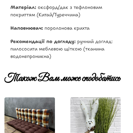
Матеріал:
оксфорд/дак з тефлоновим
покриттям (Китай/Туреччина)
Наповнювач:
поролонова крихта
Рекомендації по догляду:
ручний догляд:
пилососити меблевою щіткою (тканина
водонепроникна)
Також Вам може сподобатись