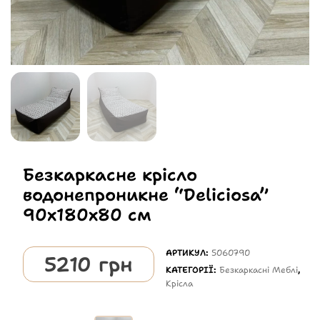
Безкаркасне крісло
водонепроникне “Deliciosa”
90х180х80 см
АРТИКУЛ:
5060790
5210
грн
КАТЕГОРІЇ:
Безкаркасні Меблі
,
Крісла