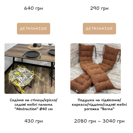
640
грн
290
грн
ДЕТАЛЬНІШЕ
ДЕТАЛЬНІШЕ
Сидіння на стілець/крісло/
Подушка на підвіконня/
садові меблі панама
каркаси/піддони/садові меблі
“Abstraction” Ø40 см
рогожка “Berna”
430
грн
2080
грн
–
3040
грн