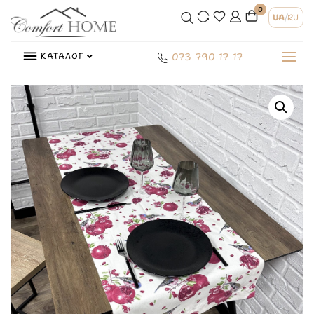
0
UA
/
RU
КАТАЛОГ
073 790 17 17