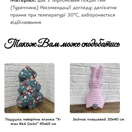
Матеріал:
дак з тефлоновим покриттям
(Туреччина) Рекомендації догляду: делікатне
прання при температурі 30℃, забороняється
відбілювання
Також Вам може сподобатись
Подушка новорічна ялинка “X-
Зайчик плюшевий 30х40 см
mas Red Socks” 45х60 см