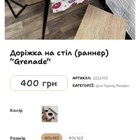
Доріжка на стіл (раннер)
“Grenade”
АРТИКУЛ:
2222735
400
грн
КАТЕГОРІЇ:
Для Кухні
,
Ранери
Колір
Розмір
40х140
40х160