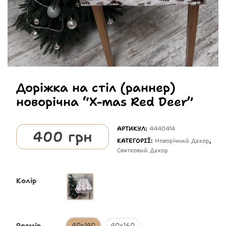
Доріжка на стіл (раннер)
новорічна “X-mas Red Deer”
АРТИКУЛ:
4440414
400
грн
КАТЕГОРІЇ:
Новорічний Декор
,
Святковий Декор
Колір
Розмір
40х140
40х160