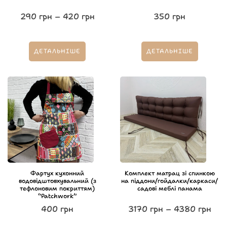
290
грн
–
420
грн
350
грн
ДЕТАЛЬНІШЕ
ДЕТАЛЬНІШЕ
Фартух кухонний
Комплект матрац зі спинкою
водовідштовхувальний (з
на піддони/гойдалки/каркаси/
тефлоновим покриттям)
садові меблі панама
“Patchwork”
400
грн
3170
грн
–
4380
грн