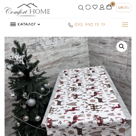
0
UA
/
RU
КАТАЛОГ
073 790 17 17