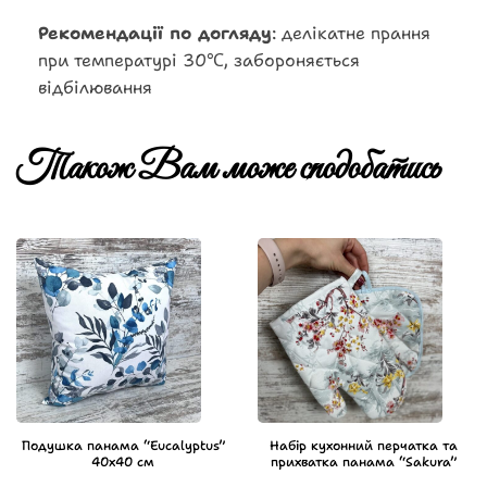
Рекомендації по догляду
: делікатне прання
при температурі 30℃, забороняється
відбілювання
Також Вам може сподобатись
Подушка панама “Eucalyptus”
Набір кухонний перчатка та
40х40 см
прихватка панама “Sakura”