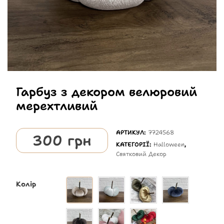
Гарбуз з декором велюровий
мерехтливий
АРТИКУЛ:
7724568
300
грн
КАТЕГОРІЇ:
Halloween
,
Святковий Декор
Колір