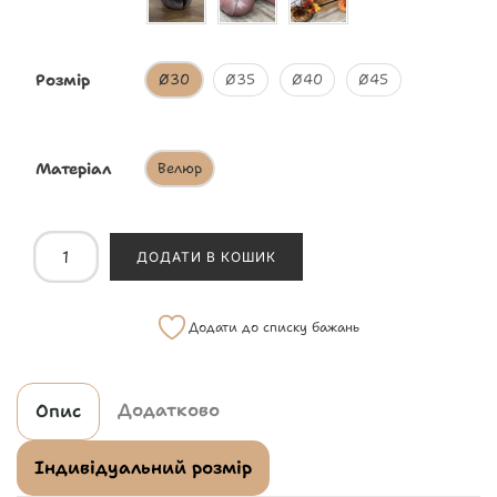
Розмір
Ø30
Ø35
Ø40
Ø45
Матеріал
Велюр
ДОДАТИ В КОШИК
Додати до списку бажань
Додатково
Опис
Індивідуальний розмір