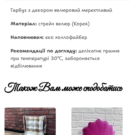
Гарбуз з декором велюровий мерехтливий
Матеріал:
стрейч велюр (Корея)
Наповнювач:
еко холлофайбер
Рекомендації по догляду:
делікатне прання
при температурі 30℃, забороняється
відбілювання
Також Вам може сподобатись