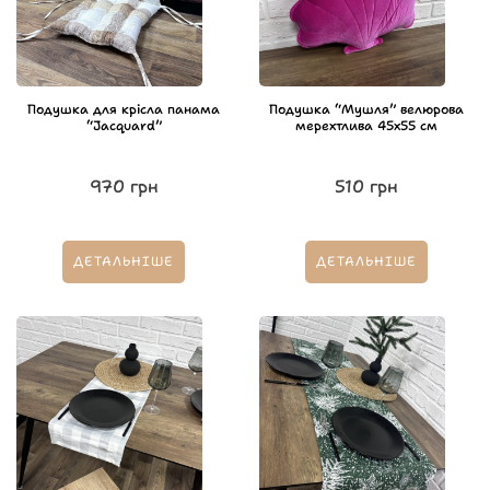
Подушка для крісла панама
Подушка “Мушля” велюрова
“Jacquard”
мерехтлива 45х55 см
970
грн
510
грн
ДЕТАЛЬНІШЕ
ДЕТАЛЬНІШЕ