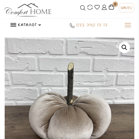
0
UA
/
RU
КАТАЛОГ
073 790 17 17