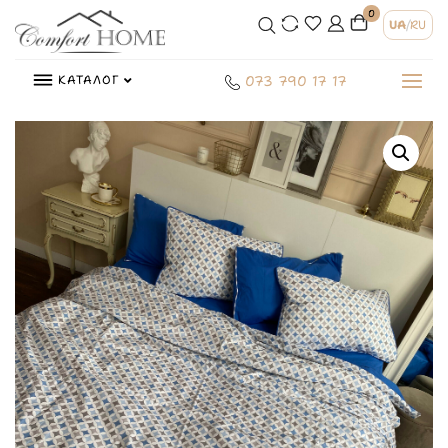
0
UA
/
RU
КАТАЛОГ
073 790 17 17