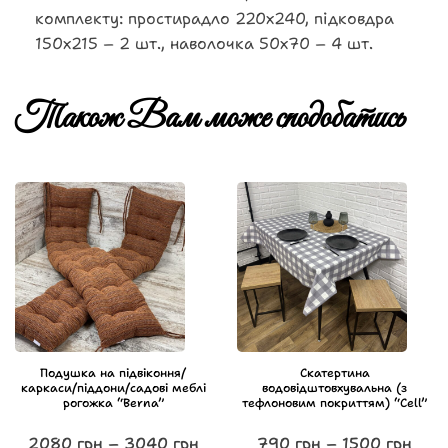
комплекту: простирадло 220х240, підковдра
150х215 – 2 шт., наволочка 50х70 – 4 шт.
Також Вам може сподобатись
Подушка на підвіконня/
Скатертина
каркаси/піддони/садові меблі
водовідштовхувальна (з
рогожка “Berna”
тефлоновим покриттям) “Cell”
2080
грн
–
3040
грн
790
грн
–
1500
грн