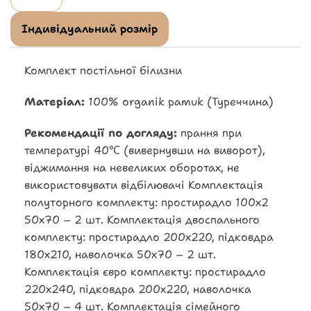
Індивідуальний розмір
Комплект постільної білизни
Матеріал:
100% organik pamuk (Туреччина)
Рекомендації по догляду:
прання при
температурі 40℃ (вивернувши на виворот),
віджимання на невеликих оборотах, не
використовувати відбілювачі Комплектація
полуторного комплекту: простирадло 100х2
50х70 – 2 шт. Комплектація двоспального
комплекту: простирадло 200х220, підковдра
180х210, наволочка 50х70 – 2 шт.
Комплектація євро комплекту: простирадло
220х240, підковдра 200х220, наволочка
50х70 – 4 шт. Комплектація сімейного