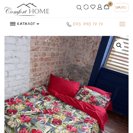
0
UA
/
RU
КАТАЛОГ
073 790 17 17