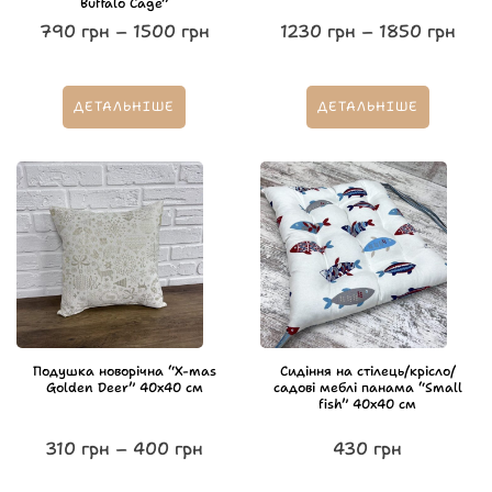
Buffalo Cage”
790
грн
–
1500
грн
1230
грн
–
1850
грн
ДЕТАЛЬНІШЕ
ДЕТАЛЬНІШЕ
Подушка новорічна “X-mas
Сидіння на стілець/крісло/
Golden Deer” 40х40 см
садові меблі панама “Small
fish” 40х40 см
310
грн
–
400
грн
430
грн