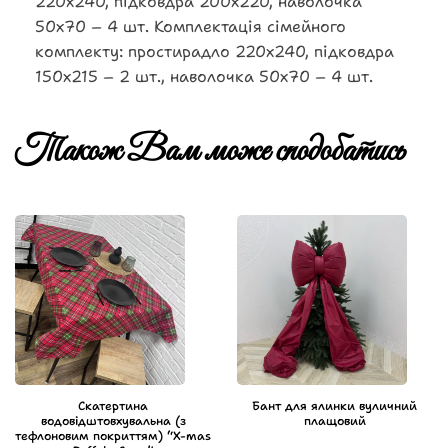
220х240, підковдра 200х220, наволочка
50х70 – 4 шт. Комплектація сімейного
комплекту: простирадло 220х240, підковдра
150х215 – 2 шт., наволочка 50х70 – 4 шт.
Також Вам може сподобатись
Скатертина
Бант для ялинки вуличний
водовідштовхувальна (з
плащовий
тефлоновим покриттям) “X-mas