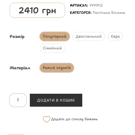
АРТИКУЛ:
7777112
2410
грн
КАТЕГОРІЯ:
Постільна Білизна
Розмір
Полуторний
Двоспальний
Євро
Сімейний
Матеріал
Pamuk organik
ДОДАТИ В КОШИК
Додати до списку бажань