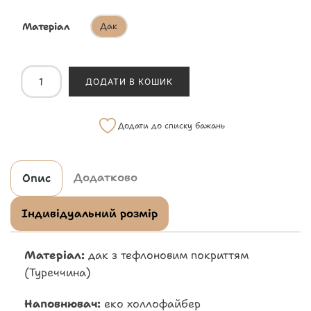
Матеріал
Дак
ДОДАТИ В КОШИК
Додати до списку бажань
Додатково
Опис
Індивідуальний розмір
Матеріал:
дак з тефлоновим покриттям
(Туреччина)
Наповнювач:
еко холлофайбер