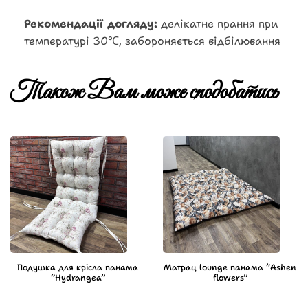
Рекомендації догляду:
делікатне прання при
температурі 30℃, забороняється відбілювання
Також Вам може сподобатись
Подушка для крісла панама
Матрац lounge панама “Ashen
“Hydrangea”
flowers”