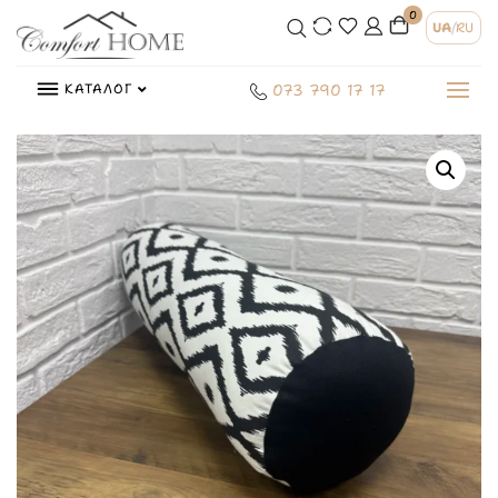
0
UA
/
RU
КАТАЛОГ
073 790 17 17