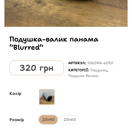
Подушка-валик панама
“Blurred”
АРТИКУЛ:
5060714-60721
320
грн
КАТЕГОРІЇ:
Подушки
,
Подушки Валики
Колір
Розмір
20х40
20х60