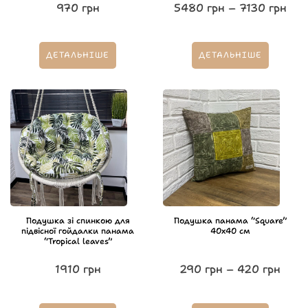
970
грн
5480
грн
–
7130
грн
ДЕТАЛЬНІШЕ
ДЕТАЛЬНІШЕ
Подушка зі спинкою для
Подушка панама “Square”
підвісної гойдалки панама
40х40 см
“Tropical leaves”
1910
грн
290
грн
–
420
грн