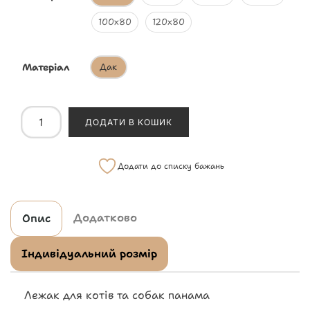
100х80
120х80
Матеріал
Дак
ДОДАТИ В КОШИК
Додати до списку бажань
Додатково
Опис
Індивідуальний розмір
Лежак для котів та собак панама