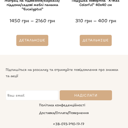
Матрац на підвіконня/каркаси/
Подушка новорічна “X-mas
піддони/садові меблі панама
Colorful” 40х40 см
“Eucalyptus”
1450
грн
–
2160
грн
310
грн
–
400
грн
ДЕТАЛЬНІШЕ
ДЕТАЛЬНІШЕ
Підпишіться на розсилку та отримуйте повідомлення про знижки
та акції
Політика конфеденційності
Доставка/Оплата/Повернення
+38-073-790-17-17