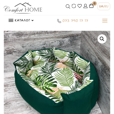
0
UA
/
RU
КАТАЛОГ
073 790 17 17