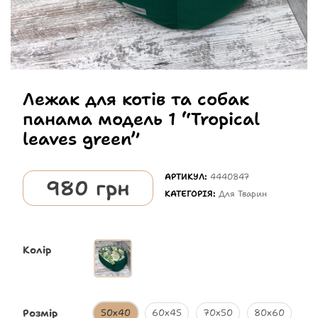
Лежак для котів та собак
панама модель 1 “Tropical
leaves green”
АРТИКУЛ:
4440847
980
грн
КАТЕГОРІЯ:
Для Тварин
Колір
Розмір
50х40
60х45
70х50
80х60