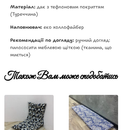
Матеріал:
дак з тефлоновим покриттям
(Туреччина)
Наповнювач:
еко холлофайбер
Рекомендації по догляду:
ручний догляд:
пилососити меблевою щіткою (тканина, що
миється)
Також Вам може сподобатись