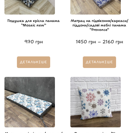
Подушка для крісла панама
Матрац на підвіконня/каркаси/
“Mosaic new”
піддони/садові меблі панама
“Provence”
970
грн
1450
грн
–
2160
грн
ДЕТАЛЬНІШЕ
ДЕТАЛЬНІШЕ