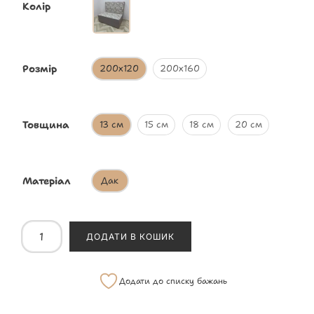
Колір
Розмір
200х120
200х160
Товщина
13 см
15 см
18 см
20 см
Матеріал
Дак
ДОДАТИ В КОШИК
Додати до списку бажань