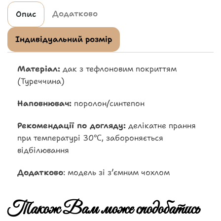
Додатково
Опис
Індивідуальний розмір
Матеріал:
дак з тефлоновим покриттям
(Туреччина)
Наповнювач:
поролон/синтепон
Рекомендації по догляду:
делікатне прання
при температурі 30℃, забороняється
відбілювання
Додатково
: модель зі з’ємним чохлом
Також Вам може сподобатись