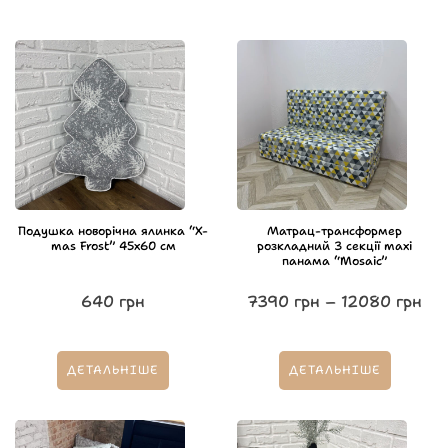
Подушка новорічна ялинка “X-
Матрац-трансформер
mas Frost” 45х60 см
розкладний 3 секції maxi
панама “Mosaic”
640
грн
7390
грн
–
12080
грн
ДЕТАЛЬНІШЕ
ДЕТАЛЬНІШЕ