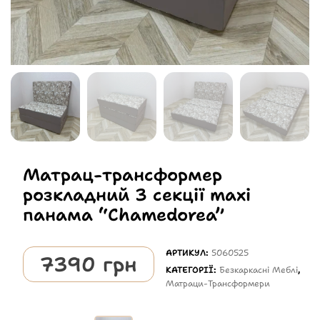
Матрац-трансформер
розкладний 3 секції maxi
панама “Chamedorea”
АРТИКУЛ:
5060525
7390
грн
КАТЕГОРІЇ:
Безкаркасні Меблі
,
Матраци-Трансформери