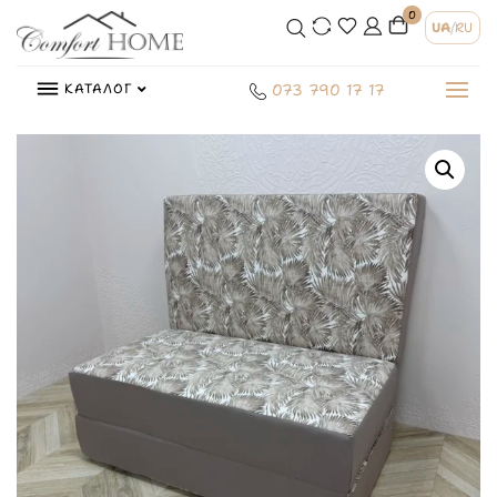
0
UA
/
RU
КАТАЛОГ
073 790 17 17