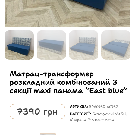
Матрац-трансформер
розкладний комбінований 3
секції maxi панама “East blue”
АРТИКУЛ:
5060730-60732
7390
грн
КАТЕГОРІЇ:
Безкаркасні Меблі
,
Матраци-Трансформери