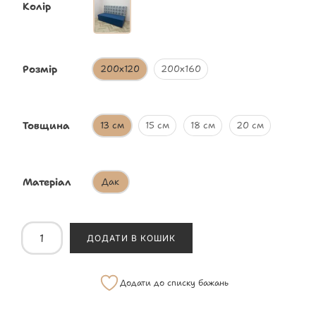
Колір
Розмір
200х120
200х160
Товщина
13 см
15 см
18 см
20 см
Матеріал
Дак
ДОДАТИ В КОШИК
Додати до списку бажань