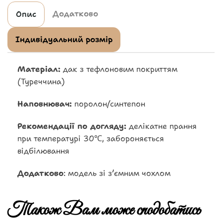
Додатково
Опис
Індивідуальний розмір
Матеріал:
дак з тефлоновим покриттям
(Туреччина)
Наповнювач:
поролон/синтепон
Рекомендації по догляду:
делікатне прання
при температурі 30℃, забороняється
відбілювання
Додатково
: модель зі з’ємним чохлом
Також Вам може сподобатись