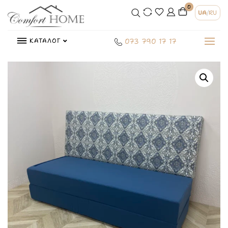
0
UA
/
RU
КАТАЛОГ
073 790 17 17