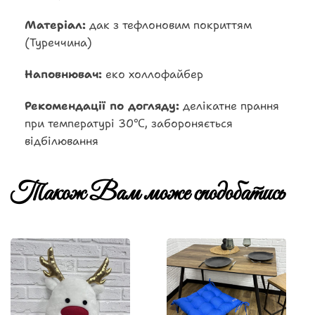
Матеріал:
дак з тефлоновим покриттям
(Туреччина)
Наповнювач:
еко холлофайбер
Рекомендації по догляду:
делікатне прання
при температурі 30℃, забороняється
відбілювання
Також Вам може сподобатись