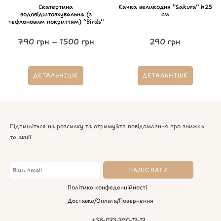
Скатертина
Качка великодня “Sakura” h25
водовідштовхувальна (з
см
тефлоновим покриттям) “Birds”
790
грн
–
1500
грн
290
грн
ДЕТАЛЬНІШЕ
ДЕТАЛЬНІШЕ
Підпишіться на розсилку та отримуйте повідомлення про знижки
та акції
Політика конфеденційності
Доставка/Оплата/Повернення
+38-073-790-17-17