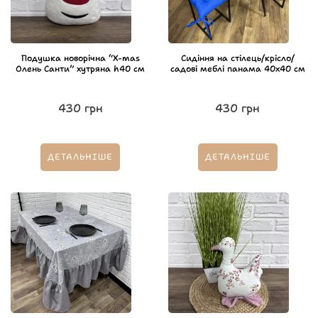
Подушка новорічна “X-mas
Сидіння на стілець/крісло/
Олень Санти” хутряна h40 см
садові меблі панама 40х40 см
430
грн
430
грн
ДЕТАЛЬНІШЕ
ДЕТАЛЬНІШЕ