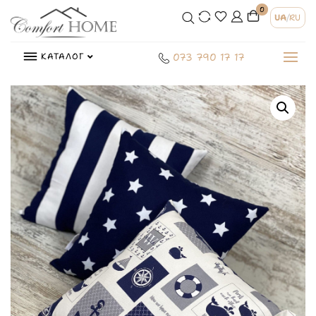
0
UA
/
RU
КАТАЛОГ
073 790 17 17