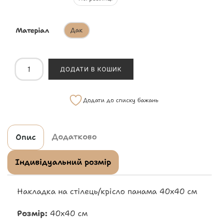
Матеріал
Дак
ДОДАТИ В КОШИК
Додати до списку бажань
Додатково
Опис
Індивідуальний розмір
Накладка на стілець/крісло панама 40х40 см
Розмір:
40х40 см