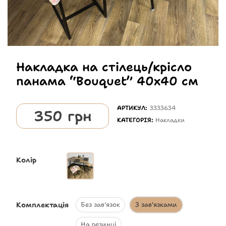
Накладка на стілець/крісло
панама “Bouquet” 40х40 см
АРТИКУЛ:
3333634
350
грн
КАТЕГОРІЯ:
Накладки
Колір
Комплектація
Без зав'язок
З зав'язками
На резинці