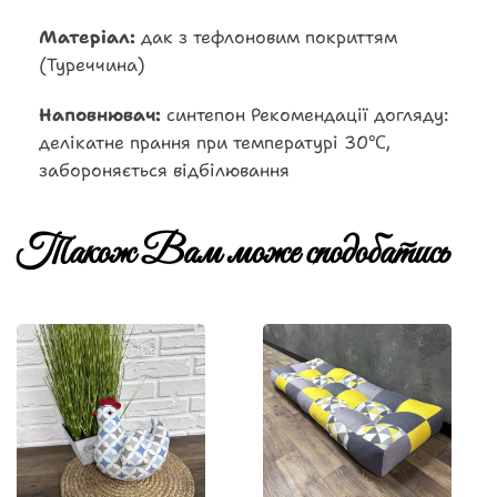
Матеріал:
дак з тефлоновим покриттям
(Туреччина)
Наповнювач:
синтепон Рекомендації догляду:
делікатне прання при температурі 30℃,
забороняється відбілювання
Також Вам може сподобатись