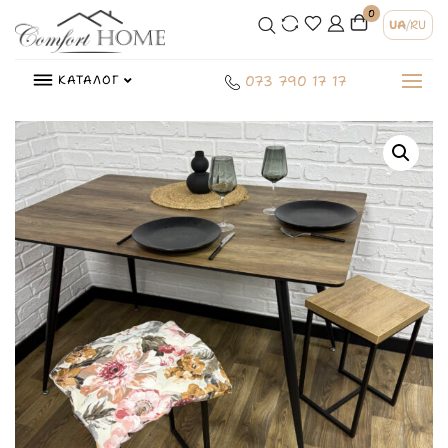
0
UA
/
RU
КАТАЛОГ
073 790 17 17