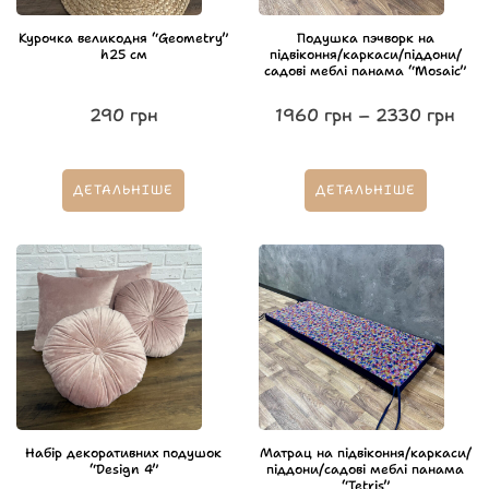
Курочка великодня “Geometry”
Подушка пэчворк на
h25 см
підвіконня/каркаси/піддони/
садові меблі панама “Mosaic”
290
грн
1960
грн
–
2330
грн
ДЕТАЛЬНІШЕ
ДЕТАЛЬНІШЕ
Набір декоративних подушок
Матрац на підвіконня/каркаси/
“Design 4”
піддони/садові меблі панама
“Tetris”