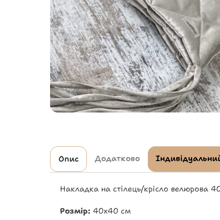
Додатково
Індивідуальний
Опис
Накладка на стілець/крісло велюрова 4
Розмір:
40х40 см