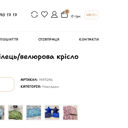
0
90 17 17
UA
/
RU
0 грн
 ПОШИТТЯ
СПІВПРАЦЯ
КОНТАКТИ
ілець/велюрова крісло
АРТИКУЛ:
1447246
КАТЕГОРІЯ:
Накладки