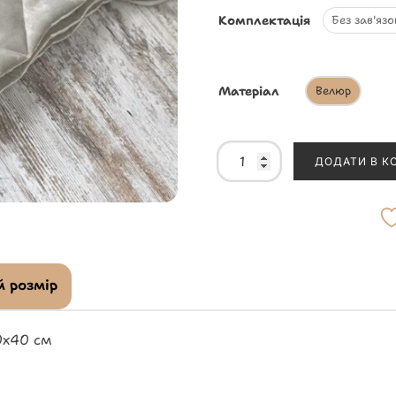
Комплектація
Без зав'язо
Матеріал
Велюр
ДОДАТИ В К
 розмір
0х40 см