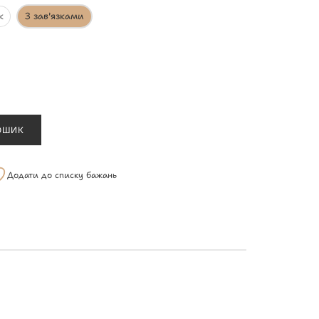
к
З зав'язками
ОШИК
Додати до списку бажань