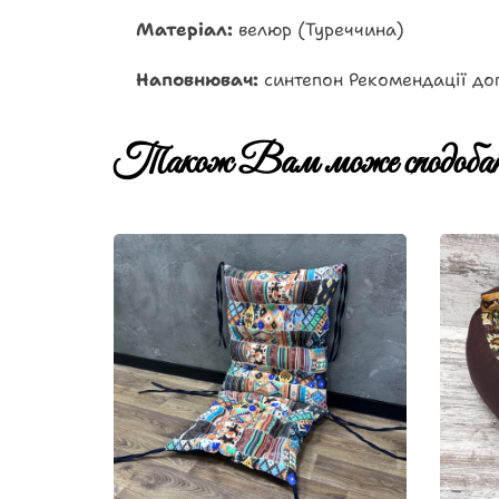
Матеріал:
велюр (Туреччина)
Наповнювач:
синтепон Рекомендації дог
Також Вам може сподобат