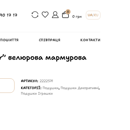
0
90 17 17
UA
/
RU
0 грн
 ПОШИТТЯ
СПІВПРАЦЯ
КОНТАКТИ
r” велюрова мармурова
АРТИКУЛ:
2222571
КАТЕГОРІЇ:
Подушки
,
Подушки Декоративні
,
Подушки Іграшки