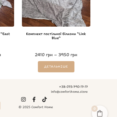
 “East
Комплект постільної білизни “Link
Blue”
н
2410
грн
–
3950
грн
ДЕТАЛЬНІШЕ
+38-073-790-17-17
info@comforthome.store
© 2025 Comfort Home
0