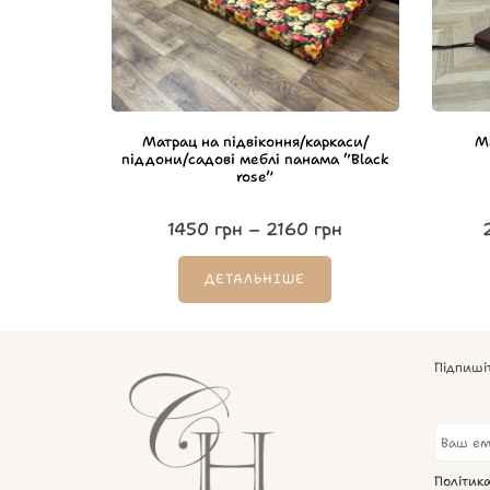
Матрац на підвіконня/каркаси/
М
піддони/садові меблі панама “Black
rose”
1450
грн
–
2160
грн
ДЕТАЛЬНІШЕ
Підпиші
Політик