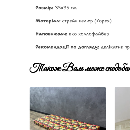
Розмір:
35х35 см
Матеріал:
стрейч велюр (Корея)
Наповнювач:
еко холлофайбер
Рекомендації по догляду:
делікатне пр
Також Вам може сподобат