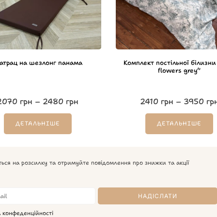
атрац на шезлонг панама
Комплект постільної білизни
flowers grey”
2070
грн
–
2480
грн
2410
грн
–
3950
гр
ДЕТАЛЬНІШЕ
ДЕТАЛЬНІШЕ
ться на розсилку та отримуйте повідомлення про знижки та акції
а конфеденційності