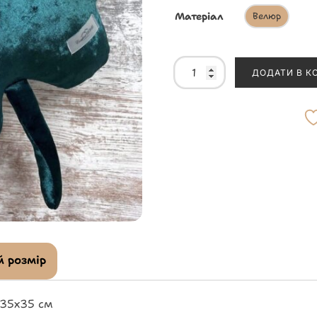
Матеріал
Велюр
ДОДАТИ В К
 розмір
 35х35 см