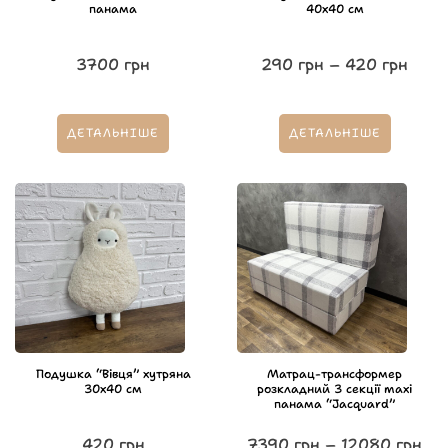
панама
40х40 см
3700
грн
290
грн
–
420
грн
ДЕТАЛЬНІШЕ
ДЕТАЛЬНІШЕ
Подушка “Вівця” хутряна
Матрац-трансформер
30х40 см
розкладний 3 секції maxi
панама “Jacquard”
420
грн
7390
грн
–
12080
грн