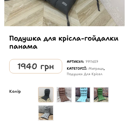
Подушка для крісла-гойдалки
панама
АРТИКУЛ:
7711657
1940
грн
КАТЕГОРІЇ:
Матраци
,
Подушки Для Крісел
Колір