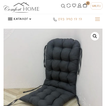
0
UA
/
RU
КАТАЛОГ
073 790 17 17