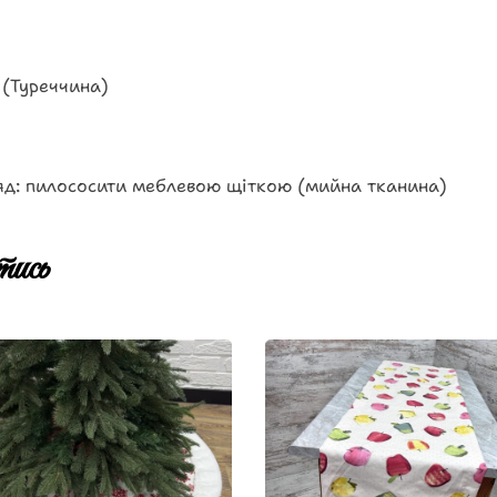
 (Туреччина)
яд: пилососити меблевою щіткою (мийна тканина)
ись