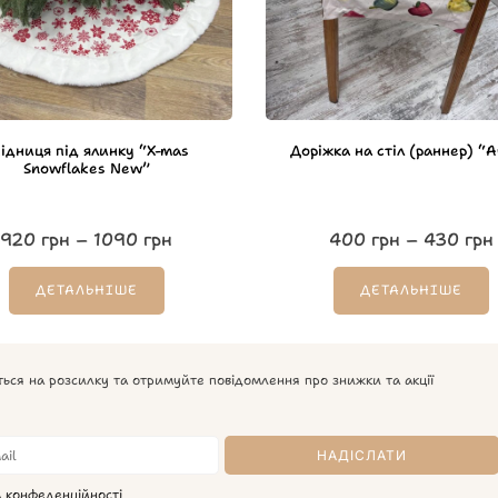
ідниця під ялинку “X-mas
Доріжка на стіл (раннер) “A
Snowflakes New”
920
грн
–
1090
грн
400
грн
–
430
грн
ДЕТАЛЬНІШЕ
ДЕТАЛЬНІШЕ
ться на розсилку та отримуйте повідомлення про знижки та акції
а конфеденційності