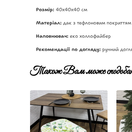
Розмір:
40х40х40 см
Матеріал:
дак з тефлоновим покриттям
Наповнювач:
еко холлофайбер
Рекомендації по догляду:
ручний догл
Також Вам може сподобат