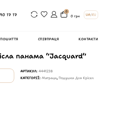
0
90 17 17
UA
/
RU
0 грн
 ПОШИТТЯ
СПІВПРАЦЯ
КОНТАКТИ
ісла панама “Jacquard”
АРТИКУЛ:
4441238
КАТЕГОРІЇ:
Матраци
,
Подушки Для Крісел