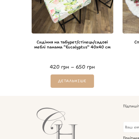
Сидіння на табурет/стілець/садові
Сп
меблі панама “Eucalyptus” 40х40 см
420
грн
–
650
грн
ДЕТАЛЬНІШЕ
Підпиші
Політик