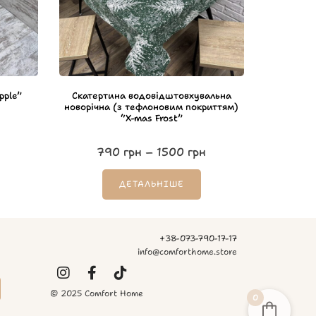
pple”
Скатертина водовідштовхувальна
новорічна (з тефлоновим покриттям)
“X-mas Frost”
790
грн
–
1500
грн
ДЕТАЛЬНІШЕ
+38-073-790-17-17
info@comforthome.store
© 2025 Comfort Home
0