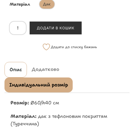
Матеріал
Дак
ДОДАТИ В КОШИК
Додати до списку бажань
Додатково
Опис
Індивідуальний розмір
Розмір:
Ø60/h40 см
Матеріал:
дак з тефлоновим покриттям
(Туреччина)