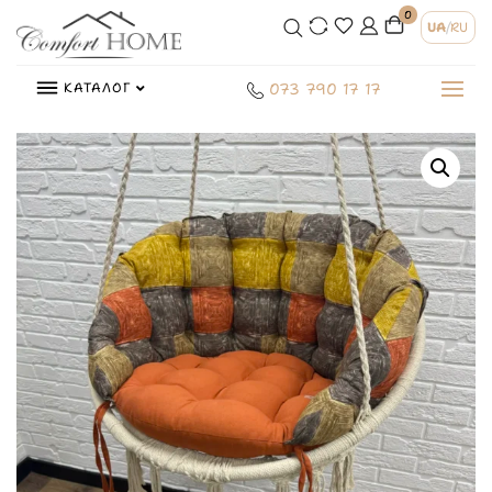
0
UA
/
RU
КАТАЛОГ
073 790 17 17