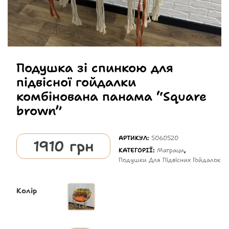
Подушка зі спинкою для
підвісної гойдалки
комбінована панама “Square
brown”
АРТИКУЛ:
5060520
1910
грн
КАТЕГОРІЇ:
Матраци
,
Подушки Для Підвісних Гойдалок
Колір