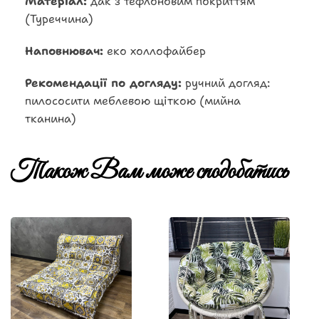
Матеріал:
дак з тефлоновим покриттям
(Туреччина)
Наповнювач:
еко холлофайбер
Рекомендації по догляду:
ручний догляд:
пилососити меблевою щіткою (мийна
тканина)
Також Вам може сподобатись