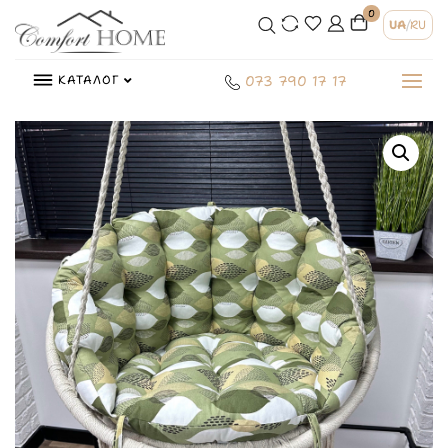
0
UA
/
RU
КАТАЛОГ
073 790 17 17