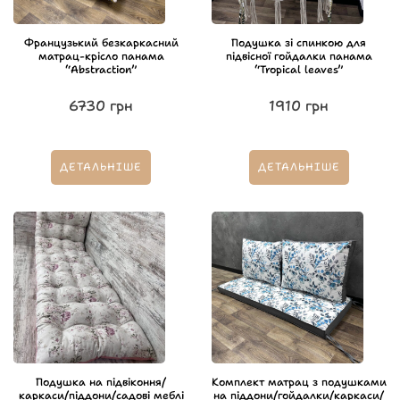
Французький безкаркасний
Подушка зі спинкою для
матрац-крісло панама
підвісної гойдалки панама
“Abstraction”
“Tropical leaves”
6730
грн
1910
грн
ДЕТАЛЬНІШЕ
ДЕТАЛЬНІШЕ
Подушка на підвіконня/
Комплект матрац з подушками
каркаси/піддони/садові меблі
на піддони/гойдалки/каркаси/