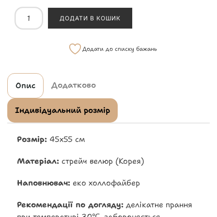
ДОДАТИ В КОШИК
Додати до списку бажань
Додатково
Опис
Індивідуальний розмір
Розмір:
45х55 см
Матеріал:
стрейч велюр (Корея)
Наповнювач:
еко холлофайбер
Рекомендації по догляду:
делікатне прання
при температурі 30℃, забороняється