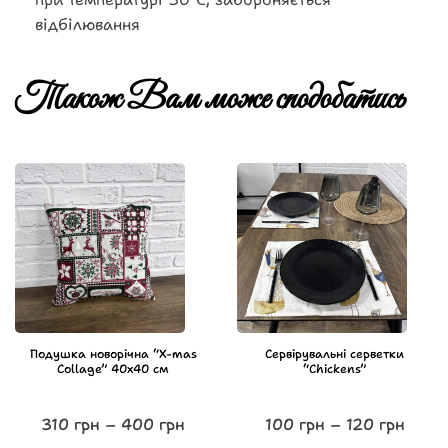
відбілювання
Також Вам може сподобатись
Подушка новорічна “X-mas
Сервірувальні серветки
Collage” 40х40 см
“Chickens”
310
грн
–
400
грн
100
грн
–
120
грн