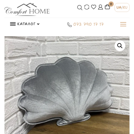
0
UA
/
RU
КАТАЛОГ
073 790 17 17