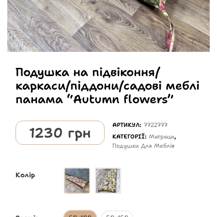
Подушка на підвіконня/
каркаси/піддони/садові меблі
панама “Autumn flowers”
АРТИКУЛ:
7722777
1230
грн
КАТЕГОРІЇ:
Матраци
,
Подушки Для Меблів
Колір