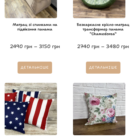
Матрац зі спинками на
Безкаркасне крісло-матрац
підвіконня панама
трансформер панама
“Chamedorea”
2490
грн
–
3150
грн
2740
грн
–
3480
грн
ДЕТАЛЬНІШЕ
ДЕТАЛЬНІШЕ