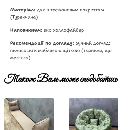
Матеріал:
дак з тефлоновим покриттям
(Туреччина)
Наповнювач:
еко холлофайбер
Рекомендації по догляду:
ручний догляд:
пилососити меблевою щіткою (тканина, що
миється)
Також Вам може сподобатись