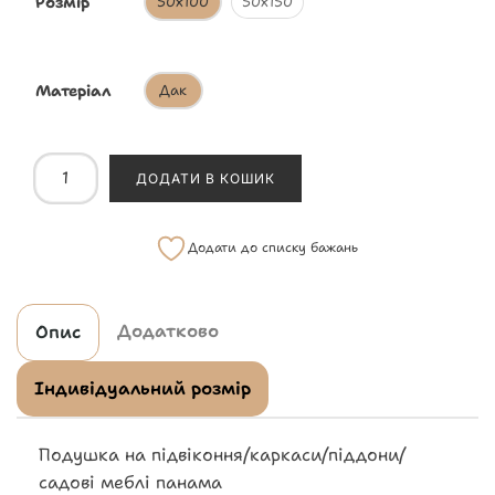
Розмір
50х100
50х150
Матеріал
Дак
ДОДАТИ В КОШИК
Додати до списку бажань
Додатково
Опис
Індивідуальний розмір
Подушка на підвіконня/каркаси/піддони/
садові меблі панама