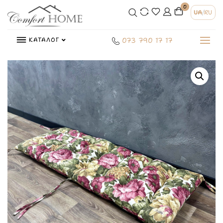
0
UA
/
RU
КАТАЛОГ
073 790 17 17