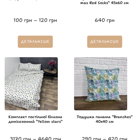
mas Red Socks” 45х60 см
100
грн
–
120
грн
640
грн
ДЕТАЛЬНІШЕ
ДЕТАЛЬНІШЕ
Комплект постільної білизни
Подушка панама “Branches”
демісезонний “Yellow stars”
40х40 см
3170
грн
–
4640
грн
290
грн
–
420
грн