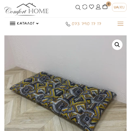
0
UA
/
RU
КАТАЛОГ
073 790 17 17