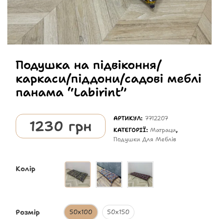
Подушка на підвіконня/
каркаси/піддони/садові меблі
панама “Labirint”
АРТИКУЛ:
7712207
1230
грн
КАТЕГОРІЇ:
Матраци
,
Подушки Для Меблів
Колір
Розмір
50х100
50х150