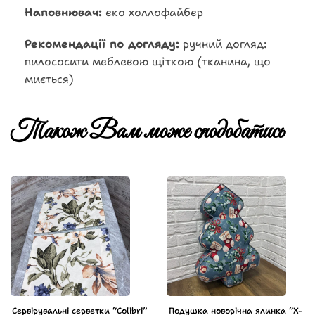
Наповнювач:
еко холлофайбер
Рекомендації по догляду:
ручний догляд:
пилососити меблевою щіткою (тканина, що
миється)
Також Вам може сподобатись
Сервірувальні серветки “Colibri”
Подушка новорічна ялинка “X-