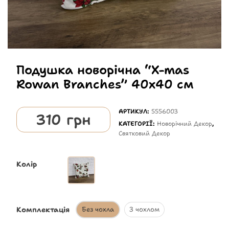
Подушка новорічна “X-mas
Rowan Branches” 40х40 см
АРТИКУЛ:
5556003
310
грн
КАТЕГОРІЇ:
Новорічний Декор
,
Святковий Декор
Колір
Комплектація
Без чохла
З чохлом