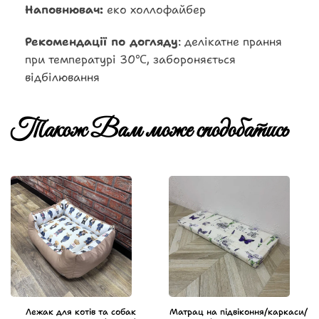
Наповнювач:
еко холлофайбер
Рекомендації по догляду
: делікатне прання
при температурі 30℃, забороняється
відбілювання
Також Вам може сподобатись
Лежак для котів та собак
Матрац на підвіконня/каркаси/