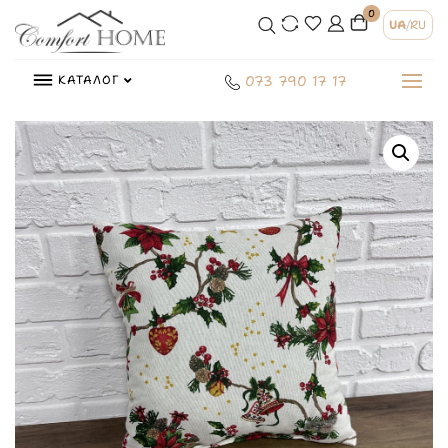
0
UA
/
RU
КАТАЛОГ
073 790 17 17