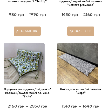
панама модель 2 “Teddy”
піддони/садові меблі панама
“Letters provence”
980
грн
–
1970
грн
1450
грн
–
2160
грн
ДЕТАЛЬНІШЕ
ДЕТАЛЬНІШЕ
Подушка на піддони/гойдалки/
Накладка на меблі панама
каркаси/садові меблі панама
“Rope”
“Sicily”
2160
грн
–
2850
грн
1310
грн
–
1640
грн