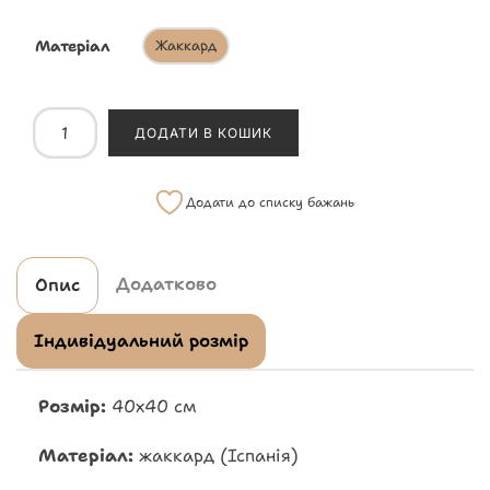
Матеріал
Жаккард
ДОДАТИ В КОШИК
Додати до списку бажань
Додатково
Опис
Індивідуальний розмір
Розмір:
40х40 см
Матеріал:
жаккард (Іспанія)