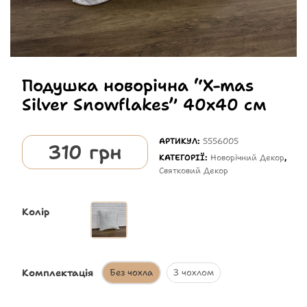
Подушка новорічна “X-mas
Silver Snowflakes” 40х40 см
АРТИКУЛ:
5556005
310
грн
КАТЕГОРІЇ:
Новорічний Декор
,
Святковий Декор
Колір
Комплектація
Без чохла
З чохлом