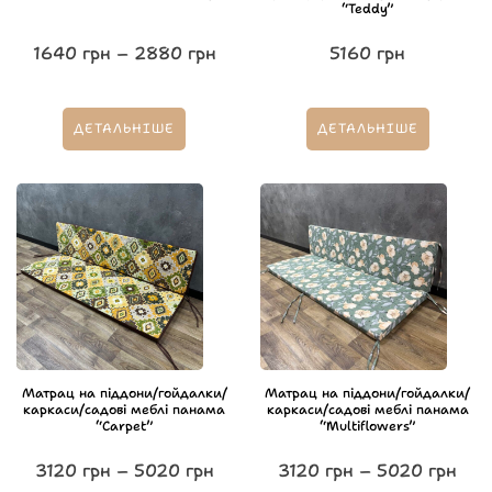
“Teddy”
1640
грн
–
2880
грн
5160
грн
ДЕТАЛЬНІШЕ
ДЕТАЛЬНІШЕ
Матрац на піддони/гойдалки/
Матрац на піддони/гойдалки/
каркаси/садові меблі панама
каркаси/садові меблі панама
“Carpet”
“Multiflowers”
3120
грн
–
5020
грн
3120
грн
–
5020
грн