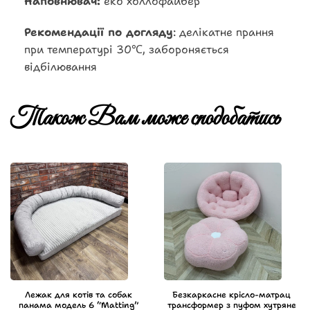
Наповнювач:
еко холлофайбер
Рекомендації по догляду
: делікатне прання
при температурі 30℃, забороняється
відбілювання
Також Вам може сподобатись
Лежак для котів та собак
Безкаркасне крісло-матрац
панама модель 6 “Matting”
трансформер з пуфом хутряне