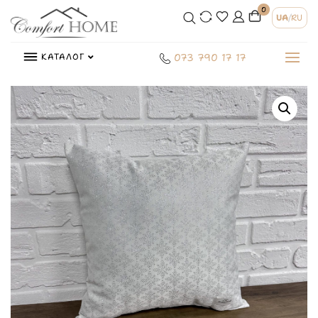
0
UA
/
RU
КАТАЛОГ
073 790 17 17