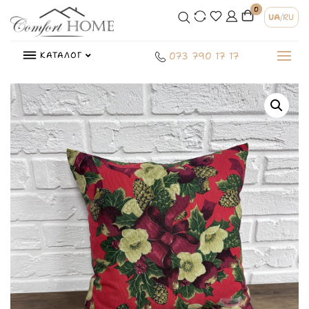
0
UA
/
RU
КАТАЛОГ
073 790 17 17