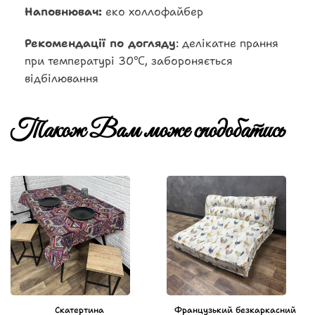
Наповнювач:
еко холлофайбер
Рекомендації по догляду
: делікатне прання
при температурі 30℃, забороняється
відбілювання
Також Вам може сподобатись
Скатертина
Французький безкаркасний