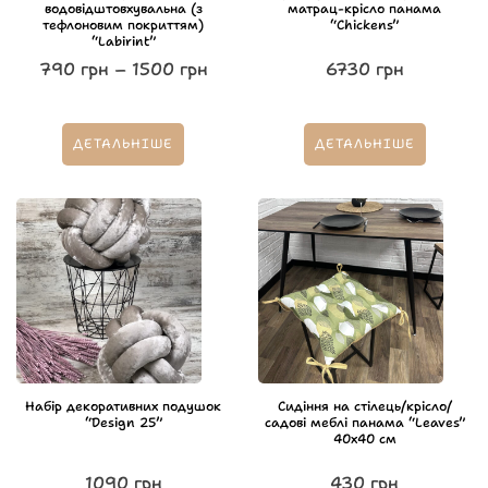
водовідштовхувальна (з
матрац-крісло панама
тефлоновим покриттям)
“Chickens”
“Labirint”
790
грн
–
1500
грн
6730
грн
ДЕТАЛЬНІШЕ
ДЕТАЛЬНІШЕ
Набір декоративних подушок
Сидіння на стілець/крісло/
“Design 25”
садові меблі панама “Leaves”
40х40 см
1090
грн
430
грн