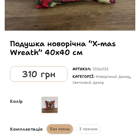
Подушка новорічна “X-mas
Wreath” 40х40 см
АРТИКУЛ:
5556033
310
грн
КАТЕГОРІЇ:
Новорічний Декор
,
Святковий Декор
Колір
Комплектація
Без чохла
З чохлом