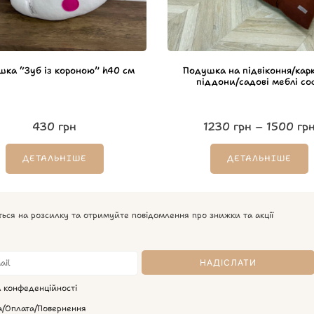
шка “Зуб із короною” h40 см
Подушка на підвіконня/кар
піддони/садові меблі со
430
грн
1230
грн
–
1500
гр
ДЕТАЛЬНІШЕ
ДЕТАЛЬНІШЕ
ться на розсилку та отримуйте повідомлення про знижки та акції
а конфеденційності
а/Оплата/Повернення