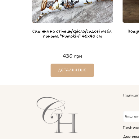
Сидіння на стілець/крісло/садові меблі
Поду
панама “Pumpkin” 40х40 см
430
грн
ДЕТАЛЬНІШЕ
Підпиші
Політик
Доставк