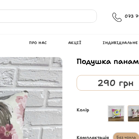
073 7
ПРО НАС
АКЦІЇ
ІНДИВІДУАЛЬНЕ
Подушка панам
290
грн
Колір
Комплектація
Без чохла