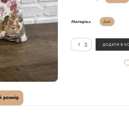
Матеріал
Дак
ДОДАТИ В К
 розмір