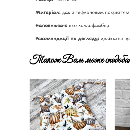
Матеріал:
дак з тефлоновим покриттям
Наповнювач:
еко холлофайбер
Рекомендації по догляду:
делікатне пр
Також Вам може сподобат