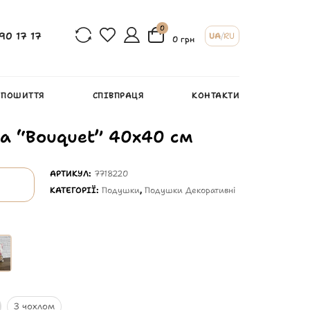
0
90 17 17
UA
/
RU
0 грн
 ПОШИТТЯ
СПІВПРАЦЯ
КОНТАКТИ
а “Bouquet” 40х40 см
АРТИКУЛ:
7718220
КАТЕГОРІЇ:
Подушки
,
Подушки Декоративні
З чохлом