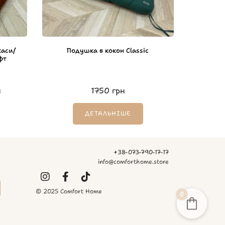
каси/
Подушка в кокон Classic
фт
н
1750
грн
ДЕТАЛЬНІШЕ
+38-073-790-17-17
info@comforthome.store
© 2025 Comfort Home
0