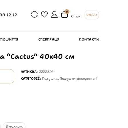
0
90 17 17
UA
/
RU
0 грн
 ПОШИТТЯ
СПІВПРАЦЯ
КОНТАКТИ
а “Cactus” 40х40 см
АРТИКУЛ:
2222829
КАТЕГОРІЇ:
Подушки
,
Подушки Декоративні
З чохлом