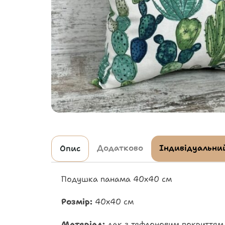
Додатково
Індивідуальний
Опис
Подушка панама 40х40 см
Розмір:
40х40 см
Матеріал:
дак з тефлоновим покриттям