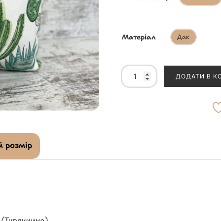
Матеріал
Дак
ДОДАТИ В К
 розмір
 (Туреччина)