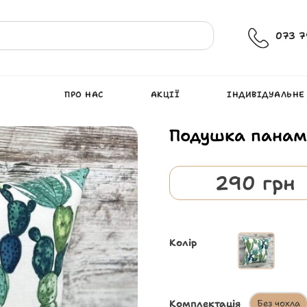
073 7
ПРО НАС
АКЦІЇ
ІНДИВІДУАЛЬНЕ
Подушка панам
290
грн
Колір
Комплектація
Без чохла