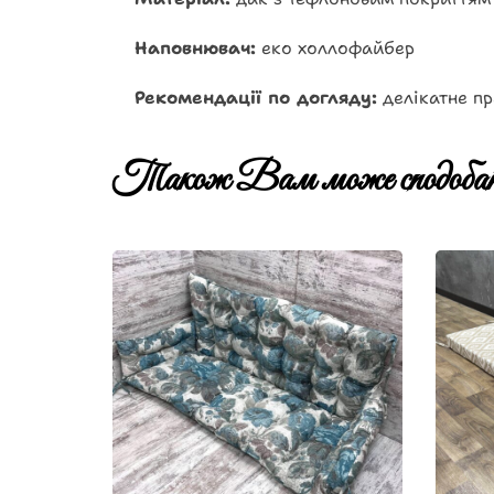
Наповнювач:
еко холлофайбер
Рекомендації по догляду:
делікатне пр
Також Вам може сподобат