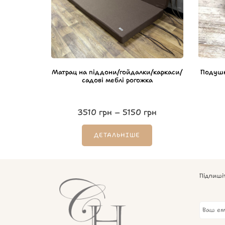
Матрац на піддони/гойдалки/каркаси/
Подушк
садові меблі рогожка
3510
грн
–
5150
грн
ДЕТАЛЬНІШЕ
Підпиші