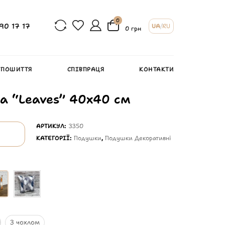
0
90 17 17
UA
/
RU
0 грн
 ПОШИТТЯ
СПІВПРАЦЯ
КОНТАКТИ
а “Leaves” 40х40 см
АРТИКУЛ:
3350
КАТЕГОРІЇ:
Подушки
,
Подушки Декоративні
З чохлом