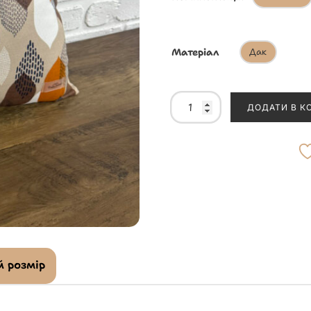
Матеріал
Дак
ДОДАТИ В К
 розмір