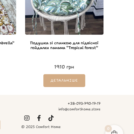
brella”
Подушка зі спинкою для підвісної
гойдалки панама “Tropical forest”
н
1910
грн
ДЕТАЛЬНІШЕ
+38-073-790-17-17
info@comforthome.store
© 2025 Comfort Home
0