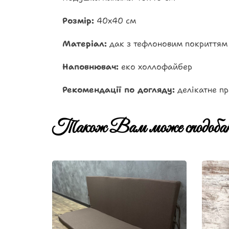
Розмір:
40х40 см
Матеріал:
дак з тефлоновим покриттям
Наповнювач:
еко холлофайбер
Рекомендації по догляду:
делікатне пр
Також Вам може сподобат