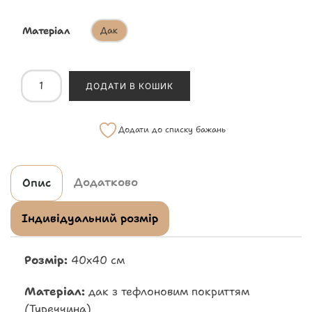
Матеріал
Дак
ДОДАТИ В КОШИК
Додати до списку бажань
Додатково
Опис
Індивідуальний розмір
Розмір:
40х40 см
Матеріал:
дак з тефлоновим покриттям
(Туреччина)