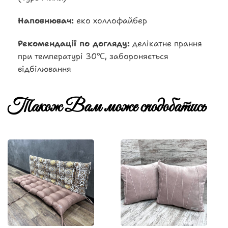
Наповнювач:
еко холлофайбер
Рекомендації по догляду:
делікатне прання
при температурі 30℃, забороняється
відбілювання
Також Вам може сподобатись