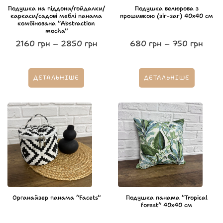
Подушка на піддони/гойдалки/
Подушка велюрова з
каркаси/садові меблі панама
прошивкою (зіг-заг) 40х40 см
комбінована “Abstraction
mocha”
2160
грн
–
2850
грн
680
грн
–
750
грн
ДЕТАЛЬНІШЕ
ДЕТАЛЬНІШЕ
Органайзер панама “Facets”
Подушка панама “Tropical
forest” 40х40 см