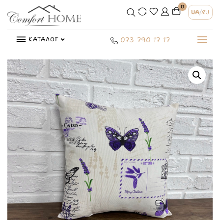
0
UA
/
RU
КАТАЛОГ
073 790 17 17