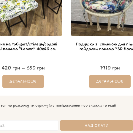
ня на табурет/стілець/садові
Подушка зі спинкою для під
і панама “Lemon” 40х40 см
гойдалки панама “3D flow
420
грн
–
650
грн
1910
грн
ДЕТАЛЬНІШЕ
ДЕТАЛЬНІШЕ
ться на розсилку та отримуйте повідомлення про знижки та акції