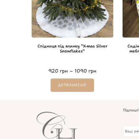
Спідниця під ялинку “X-mas Silver
Сидін
Snowflakes”
мебл
920
грн
–
1090
грн
ДЕТАЛЬНІШЕ
Підпиші