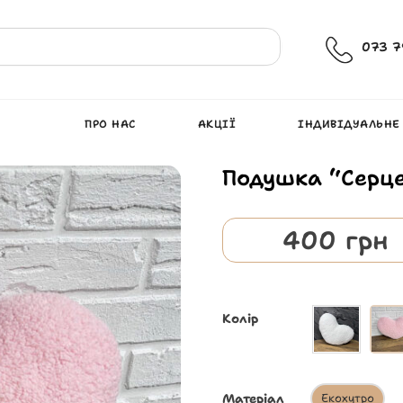
073 7
ПРО НАС
АКЦІЇ
ІНДИВІДУАЛЬНЕ
Подушка “Серце
400
грн
Колір
Матеріал
Екохутро