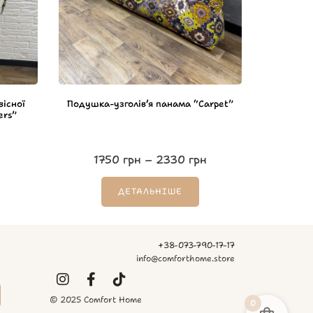
вісної
Подушка-узголівʼя панама “Carpet”
ers”
1750
грн
–
2330
грн
ДЕТАЛЬНІШЕ
+38-073-790-17-17
info@comforthome.store
© 2025 Comfort Home
0