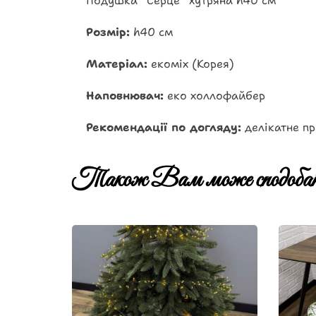
Подушка “Серце” хутряна h40 см
Розмір:
h40 см
Матеріал:
екоміх (Корея)
Наповнювач:
еко холлофайбер
Рекомендації по догляду:
делікатне пр
Також Вам може сподобат