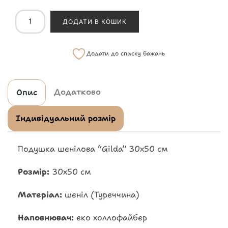
ДОДАТИ В КОШИК
Додати до списку бажань
Додатково
Опис
Індивідуальний розмір
Подушка шенілова “Gilda” 30х50 см
Розмір:
30х50 см
Матеріал:
шеніл (Туреччина)
Наповнювач:
еко холлофайбер