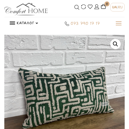
0
UA
/
RU
КАТАЛОГ
073 790 17 17