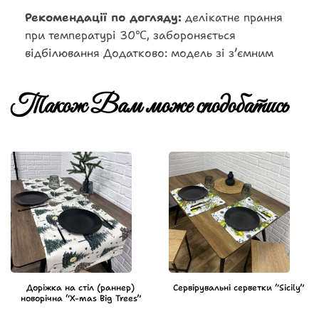
Рекомендації по догляду:
делікатне прання
при температурі 30℃, забороняється
відбілювання Додатково: модель зі зʼємним
Також Вам може сподобатись
Доріжка на стіл (раннер)
Сервірувальні серветки “Sicily”
новорічна “X-mas Big Trees”