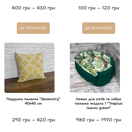
400
грн
–
430
грн
100
грн
–
120
грн
ДЕТАЛЬНІШЕ
ДЕТАЛЬНІШЕ
Подушка панама “Geometry”
Лежак для котів та собак
40х40 см
панама модель 1 “Tropical
leaves green”
290
грн
–
420
грн
980
грн
–
1970
грн