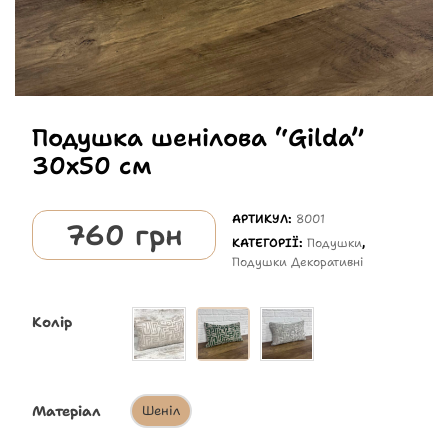
Подушка шенілова “Gilda”
30х50 см
АРТИКУЛ:
8001
760
грн
КАТЕГОРІЇ:
Подушки
,
Подушки Декоративні
Колір
Матеріал
Шеніл