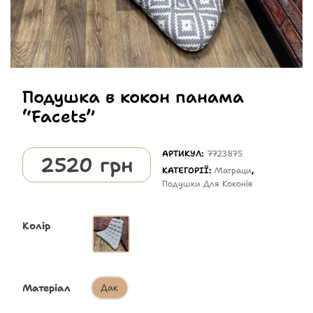
Подушка в кокон панама
“Facets”
АРТИКУЛ:
7723875
2520
грн
КАТЕГОРІЇ:
Матраци
,
Подушки Для Коконів
Колір
Матеріал
Дак