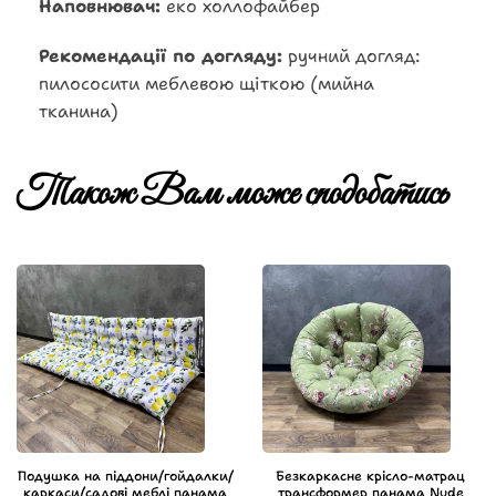
Наповнювач:
еко холлофайбер
Рекомендації по догляду:
ручний догляд:
пилососити меблевою щіткою (мийна
тканина)
Також Вам може сподобатись
Подушка на піддони/гойдалки/
Безкаркасне крісло-матрац
каркаси/садові меблі панама
трансформер панама Nude