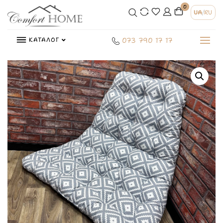
0
UA
/
RU
КАТАЛОГ
073 790 17 17