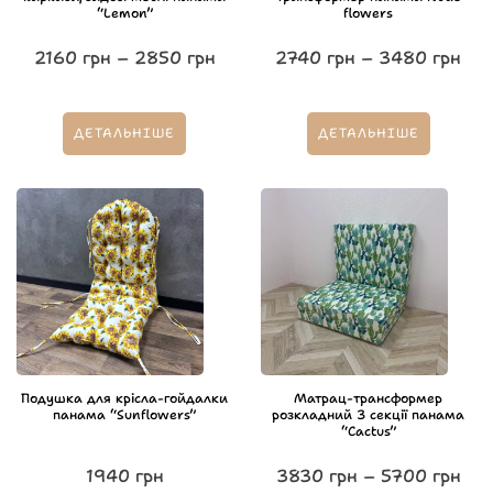
“Lemon”
flowers
2160
грн
–
2850
грн
2740
грн
–
3480
грн
ДЕТАЛЬНІШЕ
ДЕТАЛЬНІШЕ
Подушка для крісла-гойдалки
Матрац-трансформер
панама “Sunflowers”
розкладний 3 секції панама
“Cactus”
1940
грн
3830
грн
–
5700
грн