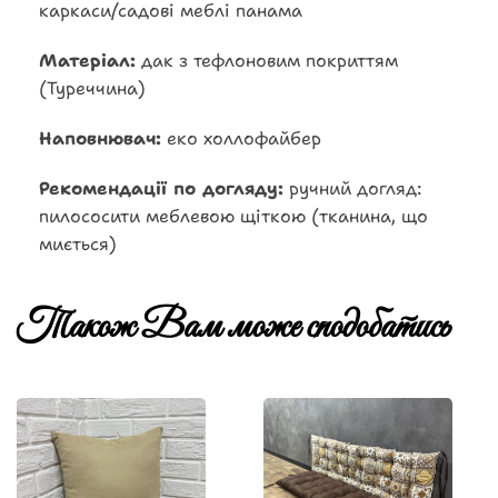
каркаси/садові меблі панама
Матеріал:
дак з тефлоновим покриттям
(Туреччина)
Наповнювач:
еко холлофайбер
Рекомендації по догляду:
ручний догляд:
пилососити меблевою щіткою (тканина, що
миється)
Також Вам може сподобатись