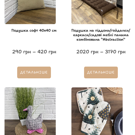
Подушка софт 40х40 см
Подушка на піддони/гойдалки/
каркаси/садові меблі панама
комбінована “Abstraction”
290
грн
–
420
грн
2020
грн
–
3170
грн
ДЕТАЛЬНІШЕ
ДЕТАЛЬНІШЕ