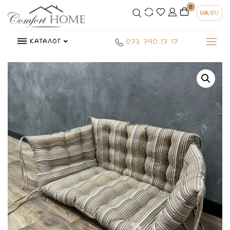
0
UA
/
RU
КАТАЛОГ
073 790 17 17