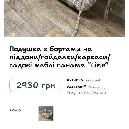
Подушка з бортами на
піддони/гойдалки/каркаси/
садові меблі панама “Line”
АРТИКУЛ:
7723578
2930
грн
КАТЕГОРІЇ:
Матраци
,
Подушки Для Каркасів
Колір