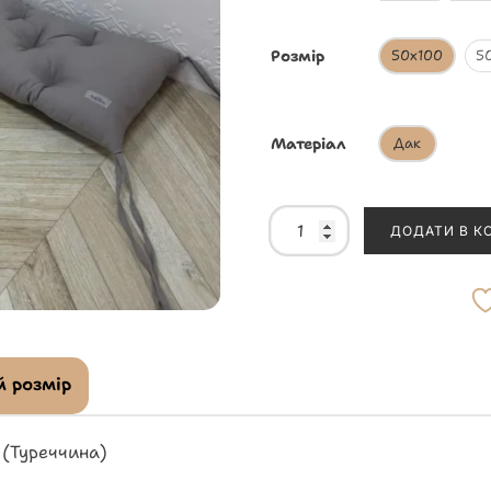
Розмір
50х100
5
Матеріал
Дак
ДОДАТИ В К
 розмір
 (Туреччина)