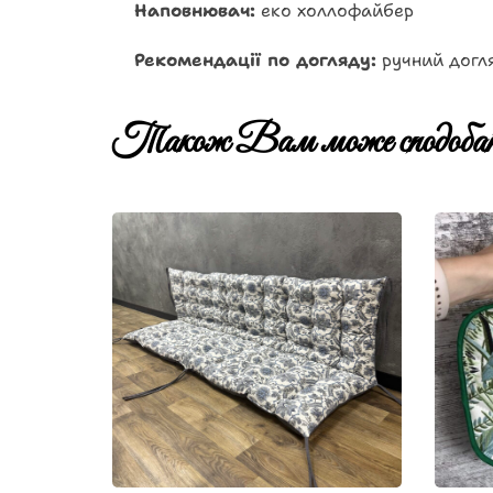
Наповнювач:
еко холлофайбер
Рекомендації по догляду:
ручний догля
Також Вам може сподобат