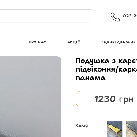
073 7
ПРО НАС
АКЦІЇ
ІНДИВІДУАЛЬНЕ
Подушка з кар
підвіконня/карк
панама
1230
грн
Колір