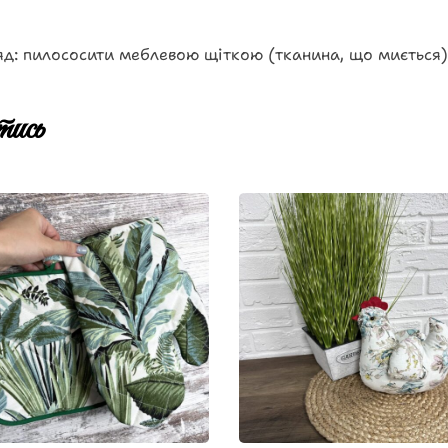
д: пилососити меблевою щіткою (тканина, що миється)
ись