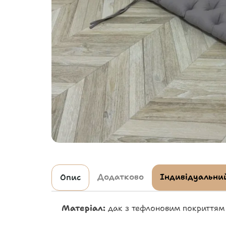
Додатково
Індивідуальний
Опис
Матеріал:
дак з тефлоновим покриттям