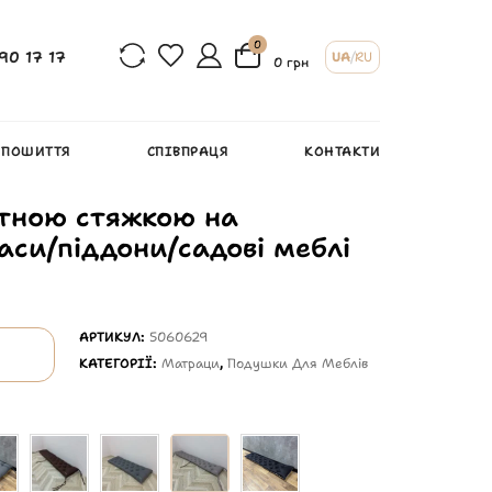
0
90 17 17
UA
/
RU
0 грн
 ПОШИТТЯ
СПІВПРАЦЯ
КОНТАКТИ
етною стяжкою на
аси/піддони/садові меблі
АРТИКУЛ:
5060629
КАТЕГОРІЇ:
Матраци
,
Подушки Для Меблів