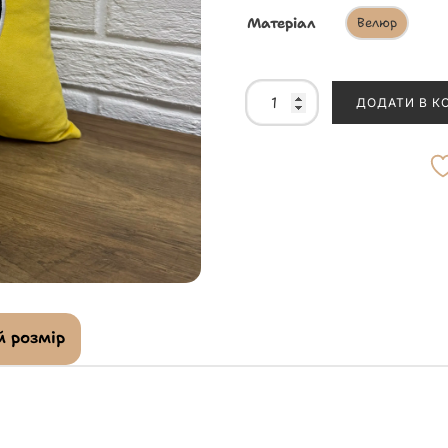
Матеріал
Велюр
ДОДАТИ В К
 розмір