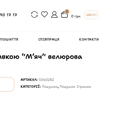
0
90 17 17
UA
/
RU
0 грн
 ПОШИТТЯ
СПІВПРАЦЯ
КОНТАКТИ
ивкою “М’яч” велюрова
АРТИКУЛ:
5060282
КАТЕГОРІЇ:
Подушки
,
Подушки Іграшки