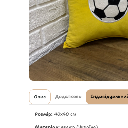
Додатково
Індивідуальний
Опис
Розмір:
40х40 см
Матеріал:
велюр (Україна)