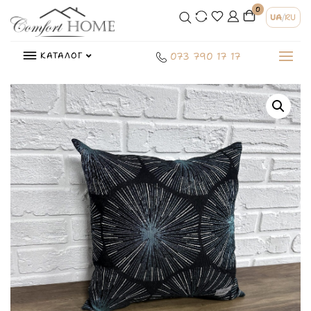
0
UA
/
RU
КАТАЛОГ
073 790 17 17