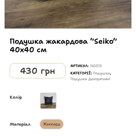
Подушка жакардова “Seiko”
40х40 см
АРТИКУЛ:
165013
430
грн
КАТЕГОРІЇ:
Подушки
,
Подушки Декоративні
Колір
Матеріал
Жаккард