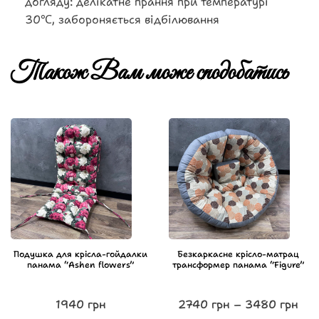
догляду: делікатне прання при температурі
30℃, забороняється відбілювання
Також Вам може сподобатись
Подушка для крісла-гойдалки
Безкаркасне крісло-матрац
панама “Ashen flowers”
трансформер панама “Figure”
1940
грн
2740
грн
–
3480
грн