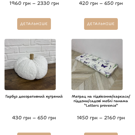
1960
грн
–
2330
грн
420
грн
–
650
грн
ДЕТАЛЬНІШЕ
ДЕТАЛЬНІШЕ
Гарбуз декоративний хутряний
Матрац на підвіконня/каркаси/
піддони/садові меблі панама
“Letters provence”
430
грн
–
650
грн
1450
грн
–
2160
грн