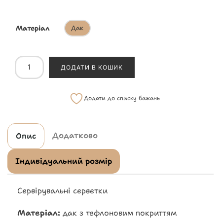
Матеріал
Дак
ДОДАТИ В КОШИК
Додати до списку бажань
Додатково
Опис
Індивідуальний розмір
Сервірувальні серветки
Матеріал:
дак з тефлоновим покриттям