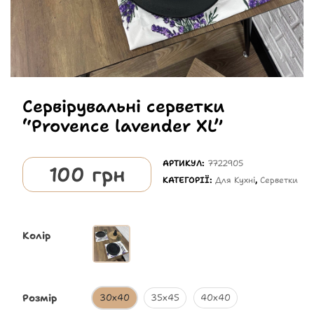
Сервірувальні серветки
“Provence lavender XL”
АРТИКУЛ:
7722905
100
грн
КАТЕГОРІЇ:
Для Кухні
,
Серветки
Колір
Розмір
30х40
35х45
40х40