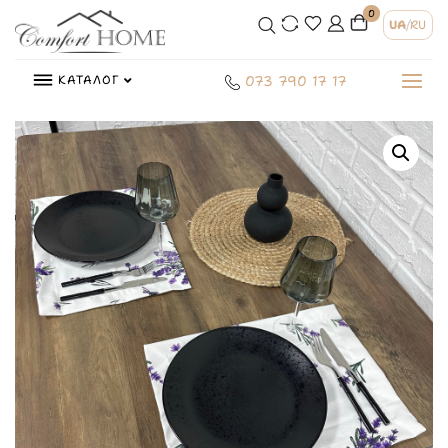
0
UA
/
RU
КАТАЛОГ
073 790 17 17