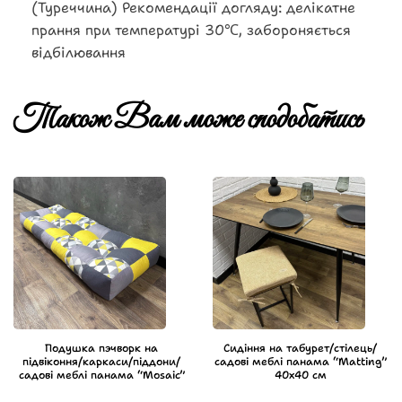
(Туреччина) Рекомендації догляду: делікатне
прання при температурі 30℃, забороняється
відбілювання
Також Вам може сподобатись
Подушка пэчворк на
Сидіння на табурет/стілець/
підвіконня/каркаси/піддони/
садові меблі панама “Matting”
садові меблі панама “Mosaic”
40х40 см