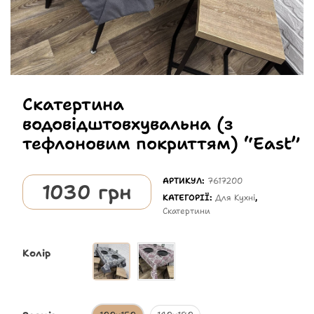
Скатертина
водовідштовхувальна (з
тефлоновим покриттям) “East”
АРТИКУЛ:
7617200
1030
грн
КАТЕГОРІЇ:
Для Кухні
,
Скатертини
Колір