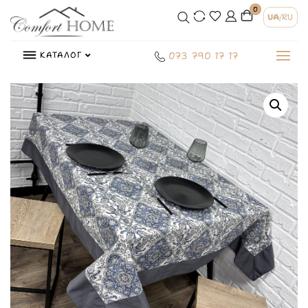
0
UA
/
RU
КАТАЛОГ
073 790 17 17