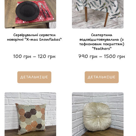
Сервірувальні серветки
Скатертина
новорічні “X-mas Snowflakes”
водовідштовхувальна (з
тефлоновим покриттям)
“Feathers”
100
грн
–
120
грн
790
грн
–
1500
грн
ДЕТАЛЬНІШЕ
ДЕТАЛЬНІШЕ