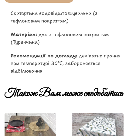
Скатертина водовідштовхувальна (з
тефлоновим покриттям)
Матеріал:
дак з тефлоновим покриттям
(Туреччина)
Рекомендації по догляду:
делікатне прання
при температурі 30℃, забороняється
відбілювання
Також Вам може сподобатись