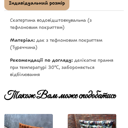
Індивідуальний розмір
Скатертина водовідштовхувальна (з
тефлоновим покриттям)
Матеріал:
дак з тефлоновим покриттям
(Туреччина)
Рекомендації по догляду:
делікатне прання
при температурі 30℃, забороняється
відбілювання
Також Вам може сподобатись