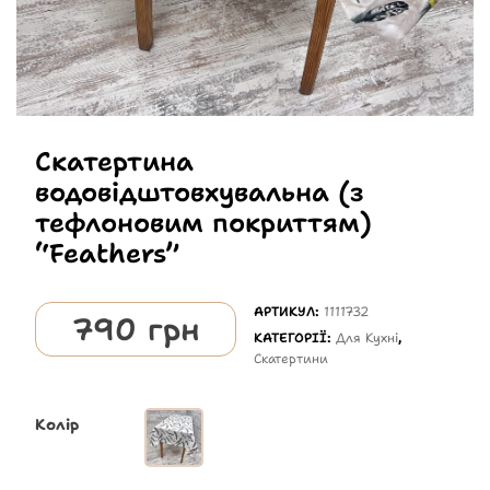
Скатертина
водовідштовхувальна (з
тефлоновим покриттям)
“Feathers”
АРТИКУЛ:
1111732
790
грн
КАТЕГОРІЇ:
Для Кухні
,
Скатертини
Колір