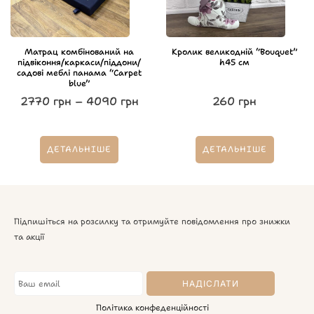
Матрац комбінований на
Кролик великодній “Bouquet”
підвіконня/каркаси/піддони/
h45 см
садові меблі панама “Carpet
blue”
2770
грн
–
4090
грн
260
грн
ДЕТАЛЬНІШЕ
ДЕТАЛЬНІШЕ
Підпишіться на розсилку та отримуйте повідомлення про знижки
та акції
Політика конфеденційності