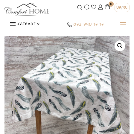
0
UA
/
RU
КАТАЛОГ
073 790 17 17