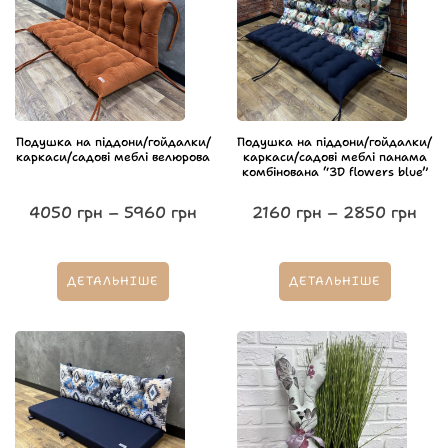
Подушка на піддони/гойдалки/
Подушка на піддони/гойдалки/
каркаси/садові меблі велюрова
каркаси/садові меблі панама
комбінована “3D flowers blue”
4050
грн
–
5960
грн
2160
грн
–
2850
грн
ДЕТАЛЬНІШЕ
ДЕТАЛЬНІШЕ