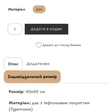
Матеріал
Дак
ДОДАТИ В КОШИК
Додати до списку бажань
Додатково
Опис
Індивідуальний розмір
Розмір:
40х40 см
Матеріал:
дак з тефлоновим покриттям
(Туреччина)