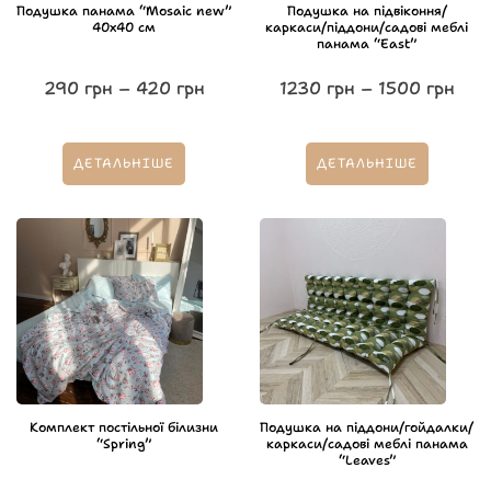
Подушка панама “Mosaic new”
Подушка на підвіконня/
40х40 см
каркаси/піддони/садові меблі
панама “East”
290
грн
–
420
грн
1230
грн
–
1500
грн
ДЕТАЛЬНІШЕ
ДЕТАЛЬНІШЕ
Комплект постільної білизни
Подушка на піддони/гойдалки/
“Spring”
каркаси/садові меблі панама
“Leaves”