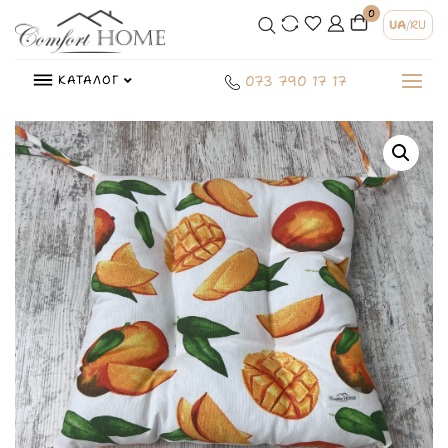
0
UA
/
RU
КАТАЛОГ
073 790 17 17