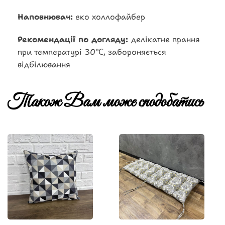
Наповнювач:
еко холлофайбер
Рекомендації по догляду:
делікатне прання
при температурі 30℃, забороняється
відбілювання
Також Вам може сподобатись