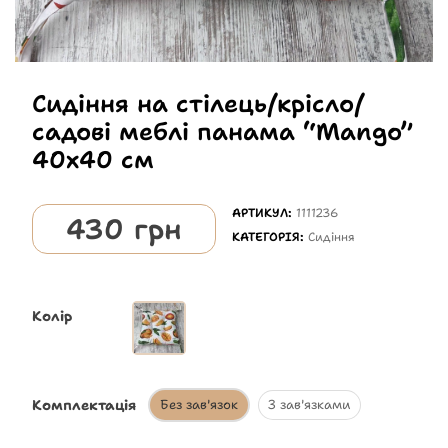
Сидіння на стілець/крісло/
садові меблі панама “Mango”
40х40 см
АРТИКУЛ:
1111236
430
грн
КАТЕГОРІЯ:
Сидіння
Колір
Комплектація
Без зав'язок
З зав'язками