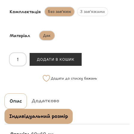
Комплектація
Без зав'язок
З зав'язками
Матеріал
Дак
ДОДАТИ В КОШИК
Додати до списку бажань
Додатково
Опис
Індивідуальний розмір