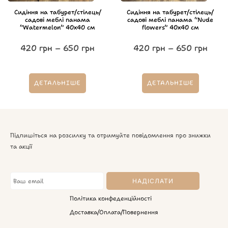
Сидіння на табурет/стілець/
Сидіння на табурет/стілець/
садові меблі панама
садові меблі панама “Nude
“Watermelon” 40х40 см
flowers” 40х40 см
420
грн
–
650
грн
420
грн
–
650
грн
ДЕТАЛЬНІШЕ
ДЕТАЛЬНІШЕ
Підпишіться на розсилку та отримуйте повідомлення про знижки
та акції
Політика конфеденційності
Доставка/Оплата/Повернення