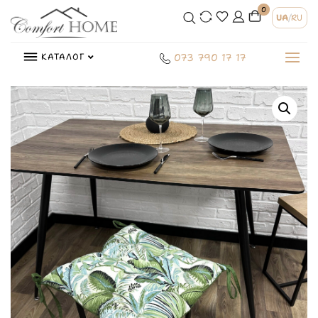
0
UA
/
RU
КАТАЛОГ
073 790 17 17