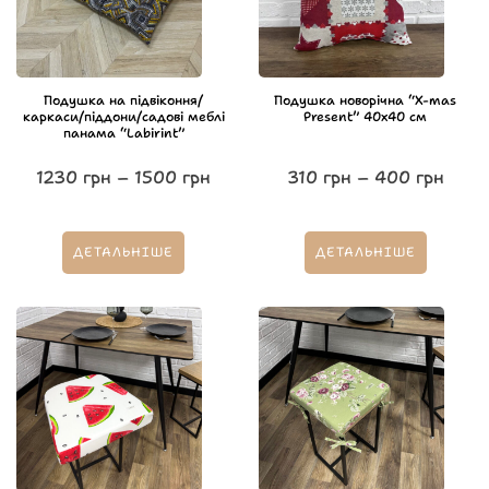
Подушка на підвіконня/
Подушка новорічна “X-mas
каркаси/піддони/садові меблі
Present” 40х40 см
панама “Labirint”
1230
грн
–
1500
грн
310
грн
–
400
грн
ДЕТАЛЬНІШЕ
ДЕТАЛЬНІШЕ