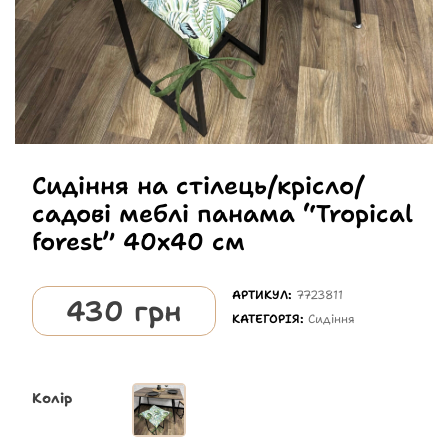
Сидіння на стілець/крісло/
садові меблі панама “Tropical
forest” 40х40 см
АРТИКУЛ:
7723811
430
грн
КАТЕГОРІЯ:
Сидіння
Колір