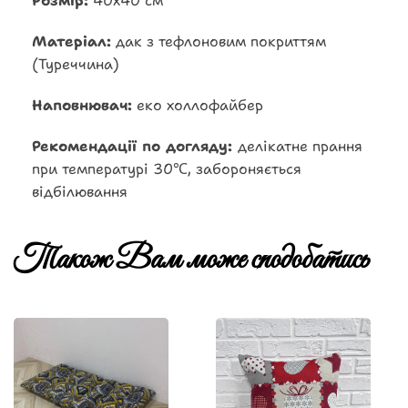
Розмір:
40х40 см
Матеріал:
дак з тефлоновим покриттям
(Туреччина)
Наповнювач:
еко холлофайбер
Рекомендації по догляду:
делікатне прання
при температурі 30℃, забороняється
відбілювання
Також Вам може сподобатись