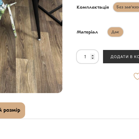
Комплектація
Без зав'язо
Матеріал
Дак
ДОДАТИ В К
 розмір