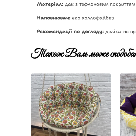
Матеріал:
дак з тефлоновим покриттям
Наповнювач:
еко холлофайбер
Рекомендації по догляду:
делікатне пр
Також Вам може сподобат