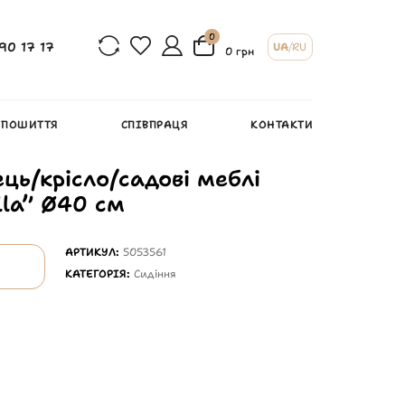
0
90 17 17
UA
/
RU
0 грн
 ПОШИТТЯ
СПІВПРАЦЯ
КОНТАКТИ
ець/крісло/садові меблі
la” Ø40 см
АРТИКУЛ:
5053561
КАТЕГОРІЯ:
Сидіння