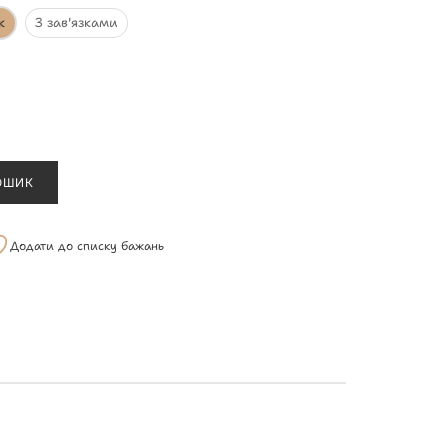
к
З зав'язками
ОШИК
Додати до списку бажань