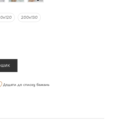
90х120
200х130
ОШИК
Додати до списку бажань