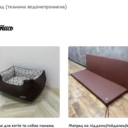
яд (тканина водонепроникна)
ись
к для котів та собак панама
Матрац на піддони/гойдалки/