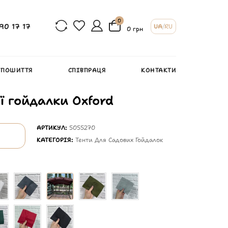
0
90 17 17
UA
/
RU
0 грн
 ПОШИТТЯ
СПІВПРАЦЯ
КОНТАКТИ
ї гойдалки Oxford
АРТИКУЛ:
5055270
КАТЕГОРІЯ:
Тенти Для Садових Гойдалок