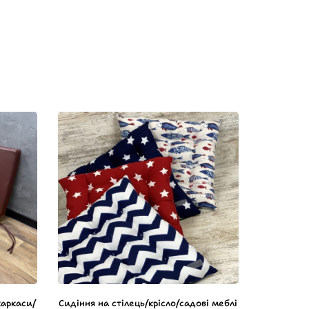
каркаси/
Сидіння на стілець/крісло/садові меблі