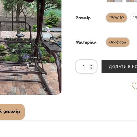
Розмір
170х110
1
Матеріал
Оксфорд
ДОДАТИ В К
 розмір