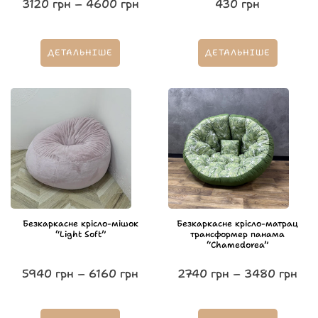
3120
грн
–
4600
грн
430
грн
ДЕТАЛЬНІШЕ
ДЕТАЛЬНІШЕ
Безкаркасне крісло-мішок
Безкаркасне крісло-матрац
“Light Soft”
трансформер панама
“Chamedorea”
5940
грн
–
6160
грн
2740
грн
–
3480
грн