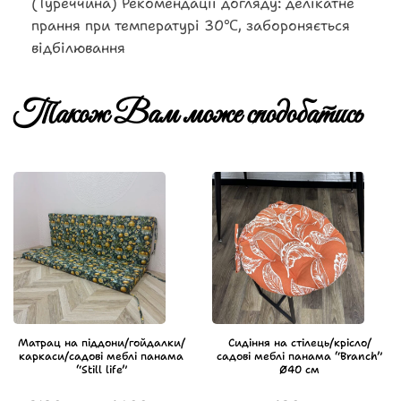
(Туреччина) Рекомендації догляду: делікатне
прання при температурі 30℃, забороняється
відбілювання
Також Вам може сподобатись
Матрац на піддони/гойдалки/
Сидіння на стілець/крісло/
каркаси/садові меблі панама
садові меблі панама “Branch”
“Still life”
Ø40 см