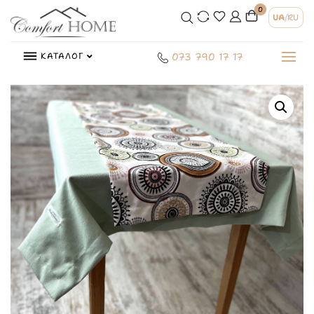
0
UA
/
RU
КАТАЛОГ
073 790 17 17