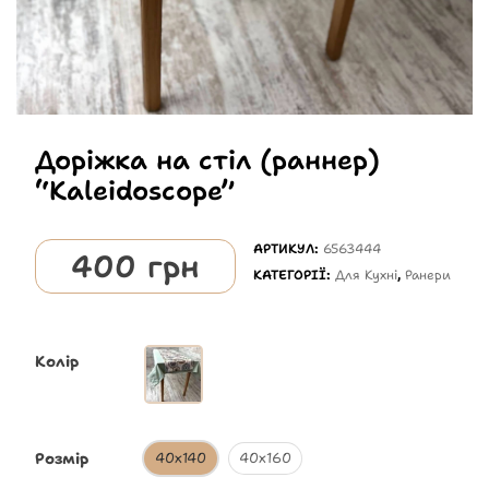
Доріжка на стіл (раннер)
“Kaleidoscope”
АРТИКУЛ:
6563444
400
грн
КАТЕГОРІЇ:
Для Кухні
,
Ранери
Колір
Розмір
40х140
40х160