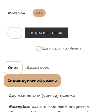
Матеріал
Дак
ДОДАТИ В КОШИК
Додати до списку бажань
Додатково
Опис
Індивідуальний розмір
Доріжка на стіл (раннер) панама
Матеріал:
дак з тефлоновим покриттям