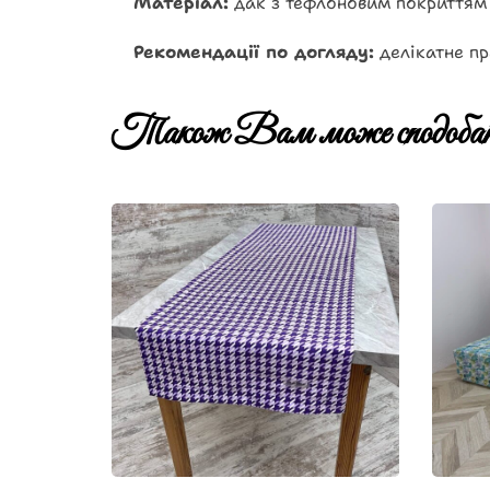
Матеріал:
дак з тефлоновим покриттям
Рекомендації по догляду:
делікатне пр
Також Вам може сподобат