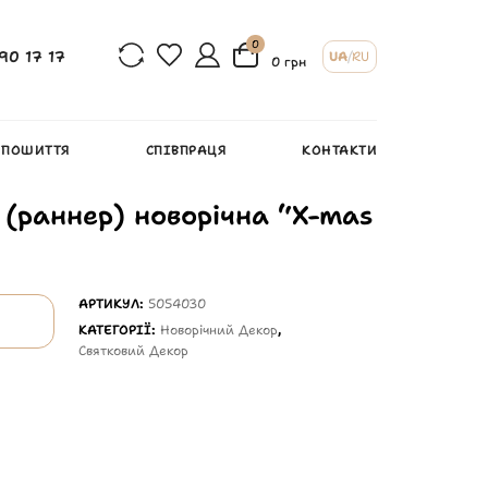
0
90 17 17
UA
/
RU
0 грн
 ПОШИТТЯ
СПІВПРАЦЯ
КОНТАКТИ
 (раннер) новорічна “X-mas
АРТИКУЛ:
5054030
КАТЕГОРІЇ:
Новорічний Декор
,
Святковий Декор