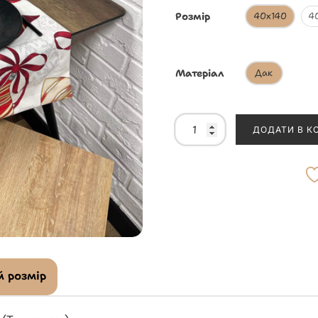
Розмір
40х140
4
Матеріал
Дак
ДОДАТИ В К
 розмір