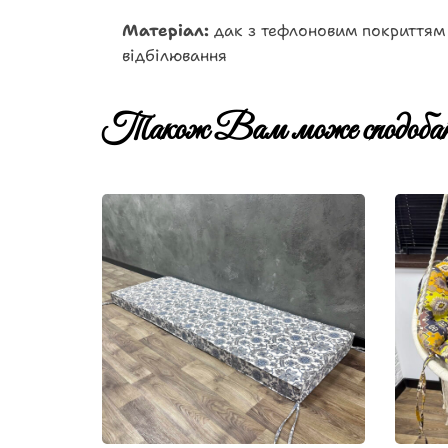
Матеріал:
дак з тефлоновим покриттям 
відбілювання
Також Вам може сподобат