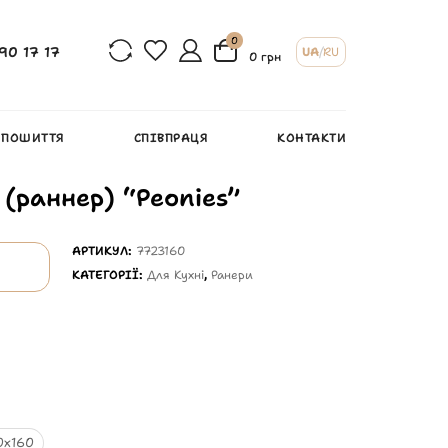
0
90 17 17
UA
/
RU
0 грн
 ПОШИТТЯ
СПІВПРАЦЯ
КОНТАКТИ
 (раннер) “Peonies”
АРТИКУЛ:
7723160
КАТЕГОРІЇ:
Для Кухні
,
Ранери
0х160