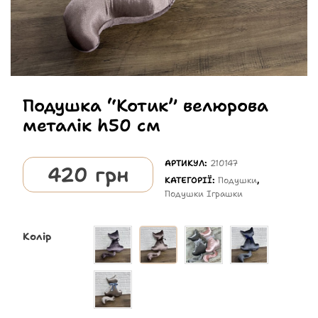
Подушка “Котик” велюрова
металік h50 см
АРТИКУЛ:
210147
420
грн
КАТЕГОРІЇ:
Подушки
,
Подушки Іграшки
Колір