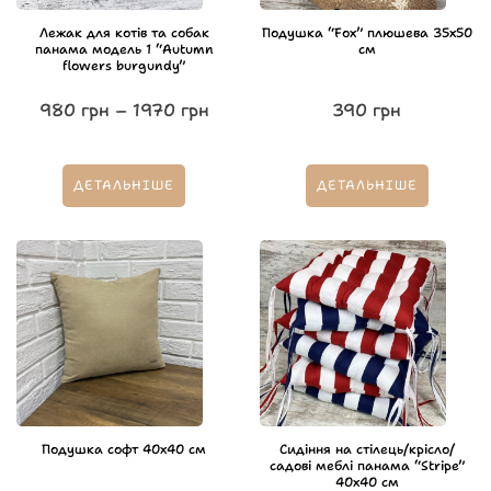
Лежак для котів та собак
Подушка “Fox” плюшева 35х50
панама модель 1 “Autumn
см
flowers burgundy”
980
грн
–
1970
грн
390
грн
ДЕТАЛЬНІШЕ
ДЕТАЛЬНІШЕ
Подушка софт 40х40 см
Сидіння на стілець/крісло/
садові меблі панама “Stripe”
40х40 см