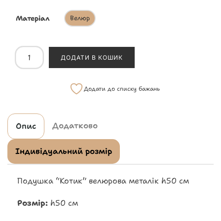
Матеріал
Велюр
ДОДАТИ В КОШИК
Додати до списку бажань
Додатково
Опис
Індивідуальний розмір
Подушка “Котик” велюрова металік h50 см
Розмір:
h50 см