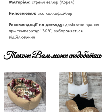
Матеріал:
стрейч велюр (Корея)
Наповнювач:
еко холлофайбер
Рекомендації по догляду:
делікатне прання
при температурі 30℃, забороняється
відбілювання
Також Вам може сподобатись