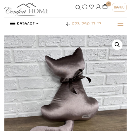
0
UA
/
RU
КАТАЛОГ
073 790 17 17