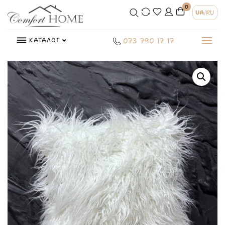
0
UA
/
RU
КАТАЛОГ
073 790 17 17