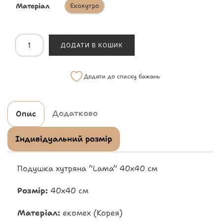
Матеріал
Екохутро
ДОДАТИ В КОШИК
Додати до списку бажань
Додатково
Опис
Індивідуальний розмір
Подушка хутряна “Lama” 40х40 см
Розмір:
40х40 см
Матеріал:
екомех (Корея)