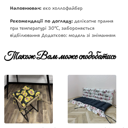
Наповнювач:
еко холлофайбер
Рекомендації по догляду:
делікатне прання
при температурі 30℃, забороняється
відбілювання Додатково: модель зі зніманням
Також Вам може сподобатись